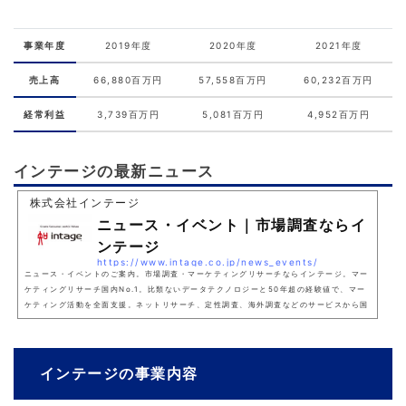
事業年度
2019年度
2020年度
2021年度
売上高
66,880百万円
57,558百万円
60,232百万円
経常利益
3,739百万円
5,081百万円
4,952百万円
インテージの最新ニュース
株式会社インテージ
ニュース・イベント｜市場調査ならイ
ンテージ
https://www.intage.co.jp/news_events/
ニュース・イベントのご案内。市場調査・マーケティングリサーチならインテージ。マー
ケティングリサーチ国内No.1。比類ないデータテクノロジーと50年超の経験値で、マー
ケティング活動を全面支援。ネットリサーチ、定性調査、海外調査などのサービスから国
内最大級の生活者行動ログ、最新のデータ解析技術までを駆使した総合的なソリューショ
ンをご提供します。
インテージの事業内容