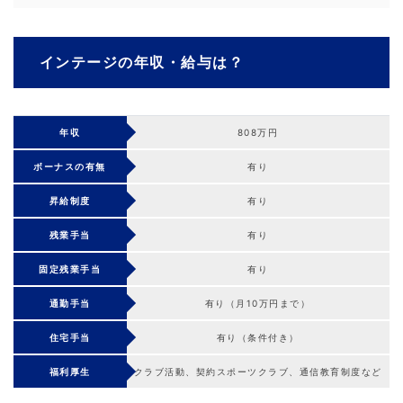
インテージの年収・給与は？
年収
808万円
ボーナスの有無
有り
昇給制度
有り
残業手当
有り
固定残業手当
有り
通勤手当
有り（月10万円まで）
住宅手当
有り（条件付き）
福利厚生
クラブ活動、契約スポーツクラブ、通信教育制度など