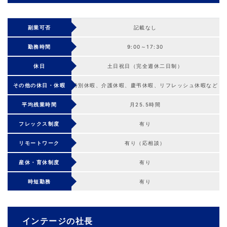
副業可否
記載なし
勤務時間
9:00～17:30
休日
土日祝日（完全週休二日制）
その他の休日・休暇
特別休暇、介護休暇、慶弔休暇、リフレッシュ休暇など
平均残業時間
月25.5時間
フレックス制度
有り
リモートワーク
有り（応相談）
産休・育休制度
有り
時短勤務
有り
インテージの社長