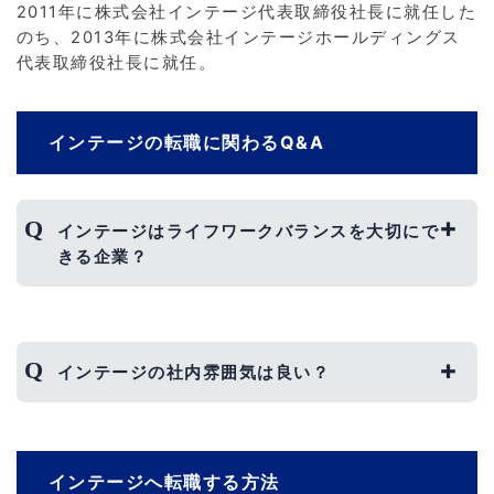
2011年に株式会社インテージ代表取締役社長に就任した
のち、2013年に株式会社インテージホールディングス
代表取締役社長に就任。
インテージの転職に関わるQ&A
インテージはライフワークバランスを大切にで
きる企業？
インテージは、有給消化率は高いため、オンとオ
フを両立しやすい企業です。
インテージの社内雰囲気は良い？
また、9連休取得が義務付けられているリフレッ
シュ休暇が存在するため、長期の旅行などにも出
かけやすいでしょう。
インテージには、フレックスタイム制を導入して
おり、グループ会社や派遣社員とも分け隔てなく
インテージへ転職する方法