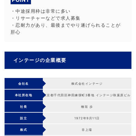
・中途採用枠は非常に多い
・リサーチャーなどで求人募集
・忍耐力があり、最後までやり遂げられることが
肝心
インテージの企業概要
会社名
株式会社インテージ
本社所在地
東京都千代田区神田練塀町3番地 インテージ秋葉原ビル
社長
檜垣 歩
設立
1972年9月11日
株式
非上場