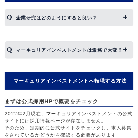
企業研究はどのようにすると良い？
マーキュリアインベストメントの企業研究を行う
うえで、最も大切なのがマーキュリアインベスト
マーキュリアインベストメントは激務で大変？
メントが展開している投資戦略を理解することで
す。
どのような投資戦略を展開しているのか、その投
結論からいうと、簡単に働ける企業ということは
資戦略の効果はどのようなものがあるのかなどを
ありません。
明確にすると、より具体性のある志望動機を作成
マーキュリアインベストメントへ転職する方法
残業時間は平均して月20時間程度ですが、業務
することができるでしょう。
量が少ないわけではなく、また、時期によっては
残業時間が伸びることもあります。
まずは公式採用HPで概要をチェック
ただし、働いたら働いた分だけ支給されるので、
2022年2月現在、マーキュリアインベストメントの公式
ブラック企業ではないといえます。
サイトには採用情報ページが存在しません。
そのため、定期的に公式サイトをチェックし、求人募集
をされているかどうかを確認する必要があります。