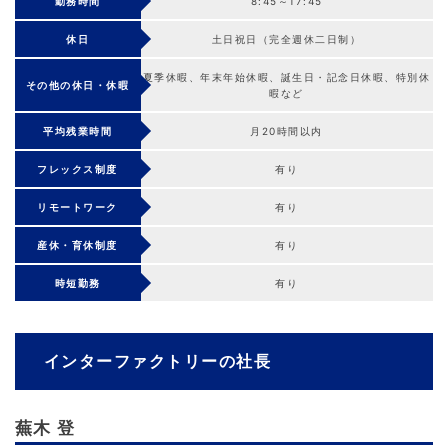
勤務時間
8:45～17:45
休日
土日祝日（完全週休二日制）
夏季休暇、年末年始休暇、誕生日・記念日休暇、特別休
その他の休日・休暇
暇など
平均残業時間
月20時間以内
フレックス制度
有り
リモートワーク
有り
産休・育休制度
有り
時短勤務
有り
インターファクトリーの社長
蕪木 登