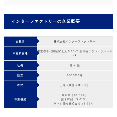
インターファクトリーの企業概要
会社名
株式会社インターファクトリー
東京都千代田区富士見2-10-2 飯田橋グラン・ブルーム
本社所在地
4F
社長
蕪木 登
設立
2003年6月
株式
上場（東証マザーズ）
蕪木登（40.09%）
株主構成
蕪木有紀（5.01%）
ヤマト運輸株式会社（2.25%）