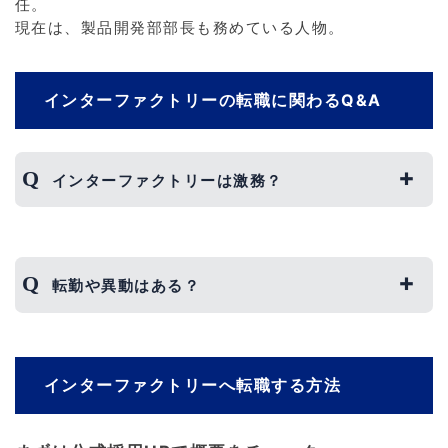
任。
現在は、製品開発部部長も務めている人物。
インターファクトリーの転職に関わるQ&A
インターファクトリーは激務？
インターファクトリーの残業時間は月20時間以内
であり、業界内で比較すると短い傾向にあります。
そのため、激務ということはなく、プライベートな
転勤や異動はある？
時間を楽しむことも可能です。
ただし、時期によっては忙しくなることもあるた
インターファクトリーでは、基本的に転勤すること
め、あらかじめ理解しておきましょう。
はなく、入社した場所での勤務になります。
ただし、異なる部署へ異動する可能性はあります。
インターファクトリーへ転職する方法
気になる場合は、面接時に一度確認してみると良い
でしょう。