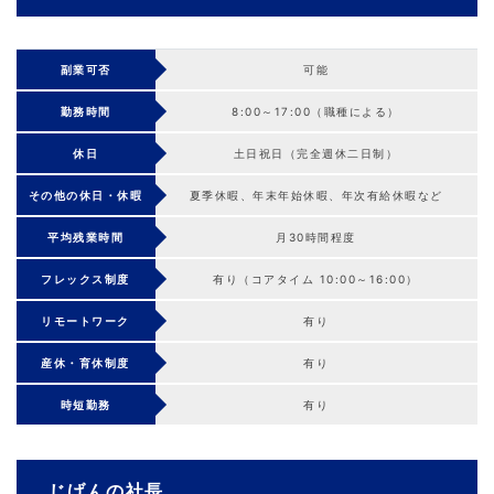
副業可否
可能
勤務時間
8:00～17:00（職種による）
休日
土日祝日（完全週休二日制）
その他の休日・休暇
夏季休暇、年末年始休暇、年次有給休暇など
平均残業時間
月30時間程度
フレックス制度
有り（コアタイム 10:00～16:00）
リモートワーク
有り
産休・育休制度
有り
時短勤務
有り
じげんの社長