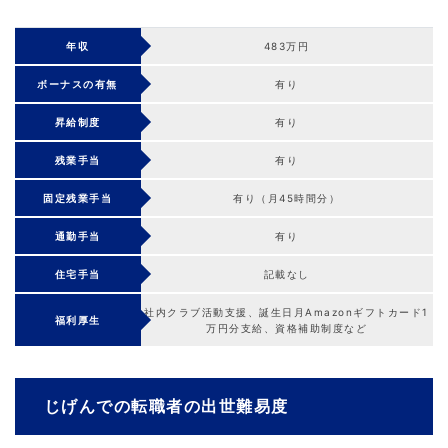
年収
483万円
ボーナスの有無
有り
昇給制度
有り
残業手当
有り
固定残業手当
有り（月45時間分）
通勤手当
有り
住宅手当
記載なし
社内クラブ活動支援、誕生日月Amazonギフトカード1
福利厚生
万円分支給、資格補助制度など
じげんでの転職者の出世難易度