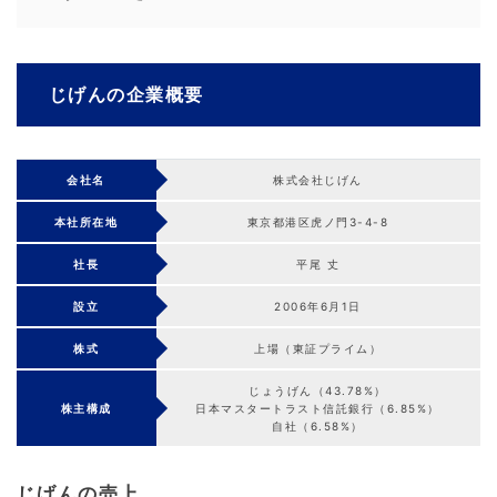
じげんの企業概要
会社名
株式会社じげん
本社所在地
東京都港区虎ノ門3-4-8
社長
平尾 丈
設立
2006年6月1日
株式
上場（東証プライム）
じょうげん（43.78%）
株主構成
日本マスタートラスト信託銀行（6.85%）
自社（6.58%）
じげんの売上