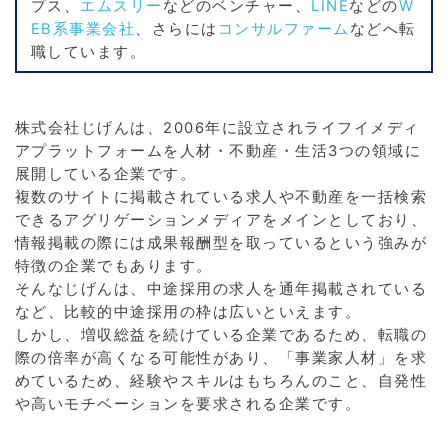
プス、
エムスリー
などのベンチャー、
LINE
などの
W
EB系事業会社
、さらには
コンサルファーム
などへ転
職しています。
株式会社じげんは、2006年に設立されライフイメディ
アプラットフォームを人材・不動産・生活3つの領域に
展開している企業です。
複数のサイトに掲載されている求人や不動産を一括検索
できるアグリゲーションメディアをメインとしており、
情報掲載の際には成果報酬型を取っているという強みが
特徴の企業でもあります。
そんなじげんは、中途採用の求人を通年掲載されている
など、比較的中途採用の枠は広いといえます。
しかし、増収総益を続けている企業であるため、転職の
際の倍率が高くなる可能性があり、「事業家人材」を求
めているため、経験やスキルはもちろんのこと、自発性
や高いモチベーションを要求される企業です。