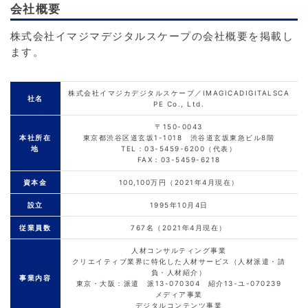
会社概要
株式会社イマジマデジタルスケープの会社概要を掲載し
ます。
株式会社イマジカデジタルスケープ／IMAGICADIGITALSCA
社名
PE Co., Ltd.
〒150-0043
本社所在
東京都渋谷区道玄坂1-1018 渋谷道玄坂東急ビル8階
地
TEL：03-5459-6200（代表）
FAX：03-5459-6218
資本金
100,100万円（2021年4月現在）
設立
1995年10月4日
従業員数
767名（2021年4月現在）
人材コンサルティング事業
クリエイティブ業界に特化した人材サービス（人材派遣・請
負・人材紹介）
事業内容
東京・大阪：派遣 派13-070304 紹介13-ユ-070239
メディア事業
デジタルコンテンツ事業