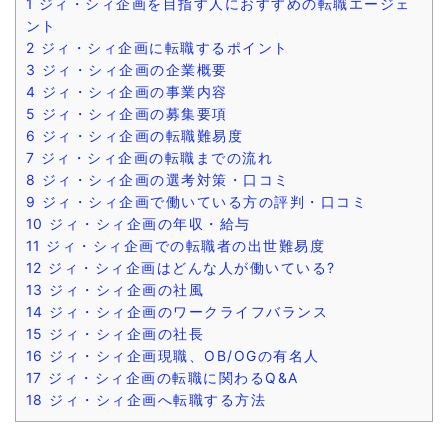
1
ジィ・シィ企画を目指す人におすすめの転職エージェ
ント
2
ジィ・シィ企画に転職するポイント
3
ジィ・シィ企画の企業概要
4
ジィ・シィ企画の事業内容
5
ジィ・シィ企画の募集要項
6
ジィ・シィ企画の転職難易度
7
ジィ・シィ企画の転職までの流れ
8
ジィ・シィ企画の選考対策・口コミ
9
ジィ・シィ企画で働いている方の評判・口コミ
10
ジィ・シィ企画の年収・給与
11
ジィ・シィ企画での転職者の出世難易度
12
ジィ・シィ企画はどんな人が働いている?
13
ジィ・シィ企画の社風
14
ジィ・シィ企画のワークライフバランス
15
ジィ・シィ企画の社長
16
ジィ・シィ企画現職、OB/OGの有名人
17
ジィ・シィ企画の転職に関わるQ&A
18
ジィ・シィ企画へ転職する方法