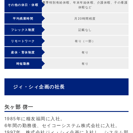
夏季特別有給休暇、年末年始休暇、介護休暇、子の看護
その他の休日・休暇
休暇など
平均残業時間
月20時間程度
フレックス制度
記載なし
リモートワーク
有り（一部）
産休・育休制度
有り
時短勤務
有り
ジィ・シィ企画の社長
矢ヶ部 啓一
1985年に糧友福岡に入社。
6年間の勤務後、セイコーシステム株式会社に入社。
1997年、株式会社ジィ・シィ企画に入社し、システム部