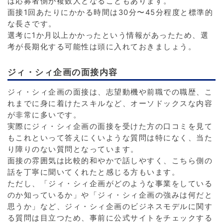
は応募者側が複数人となることもあります。
面接1回あたりにかかる時間は30分〜45分程度と標準的
な長さです。
選考に1か月以上かかったという情報があったため、選
考が長期化する可能性は頭に入れておきましょう。
ジィ・シィ企画の面接内容
ジィ・シィ企画の面接は、志望動機や前職での職歴、こ
れまでに身に着けたスキルなど、オーソドックスな内容
が非常に多いです。
実際にジィ・シィ企画の面接を受けた方の口コミを見て
もこれといって答えにくいような質問は特になく、当た
り障りのない質問となっています。
面接の雰囲気は比較的和やかで話しやすく、こちら側の
話を丁寧に聞いてくれたと感じる方もいます。
ただし、「ジィ・シィ企画がどのような事業をしている
のか知っているか」や「ジィ・シィ企画の強みは何だと
思うか」など、ジィ・シィ企画のビジネスモデルに関す
る質問は目立つため、事前に公式サイトをチェックする