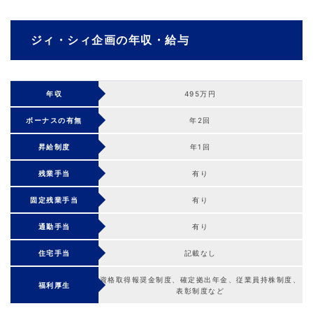
ジィ・シィ企画の年収・給与
年収
495万円
ボーナスの有無
年2回
昇給制度
年1回
残業手当
有り
固定残業手当
有り
通勤手当
有り
住宅手当
記載なし
資格取得報奨金制度、確定拠出年金、従業員持株制度、
福利厚生
表彰制度など