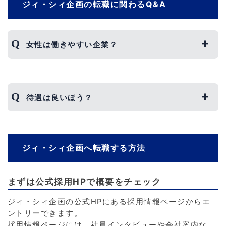
ジィ・シィ企画の転職に関わるQ&A
女性は働きやすい企業？
ジィ・シィ企画では、産休や育休といった女性の
活躍を推進する制度が導入されています。
待遇は良いほう？
産休後に職場へ復帰した女性社員も多く、家庭と
仕事の両立はしやすいといえます。
ジィ・シィ企画が公表した有価証券報告書に記載
ただし、忙しい時期は体力的な厳しさを感じるこ
されている平均年収は529万円です。
とがあるという意見も少なくありません。
ジィ・シィ企画へ転職する方法
千葉県の平均給与を上回っており、ベンチャー企
女性だから特別に早く帰ることができるといった
業としてもやや高い水準です。
優遇もないため、配属される部署の忙しさには注
残業代もしっかり支払われ、給与にはある程度満
意が必要です。
まずは公式採用HPで概要をチェック
足しているという声があります。
ジィ・シィ企画の公式HPにある採用情報ページからエ
ただし、2022年現在では退職金制度が導入され
ントリーできます。
ていないため、その点について不満を感じている
採用情報ページには、社員インタビューや会社案内な