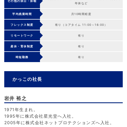
その他の休日・休暇
年休など
平均残業時間
月10時間程度
フレックス制度
有り（コアタイム 11:00～16:00）
リモートワーク
有り
産休・育休制度
有り
時短勤務
有り
かっこの社長
岩井 裕之
1971年生まれ。
1995年に株式会社星光堂へ入社。
2005年に株式会社ネットプロテクションズへ入社。