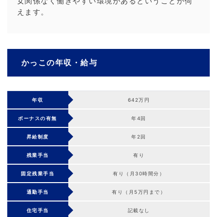
女関係なく働きやすい環境があるということが伺
えます。
かっこの年収・給与
年収
642万円
ボーナスの有無
年4回
昇給制度
年2回
残業手当
有り
固定残業手当
有り（月30時間分）
通勤手当
有り（月5万円まで）
住宅手当
記載なし