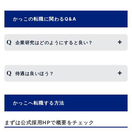
かっこの転職に関わるQ&A
企業研究はどのようにすると良い？
企業研究を行ううえで最も大切なのは、「競合他社
との違いを明確にする」ことです。
かっこをはじめ、競合他社の企業研究を行うこと
待遇は良いほう？
で、かっこでしか展開していないようなサービスや
製品などが明確になります。
かっこには、時間単位での有給休暇や時間単位での
それらを踏まえて、志望動機を作成することでより
年休など、働きやすくなるような制度が充実してい
説得力のあるものが作成できるようになるでしょ
ます。
かっこへ転職する方法
う。
そのほかにも、産休や育休、時短勤務など、家庭を
両立できるような制度もあるため、待遇は比較的良
いといえるでしょう。
まずは公式採用HPで概要をチェック