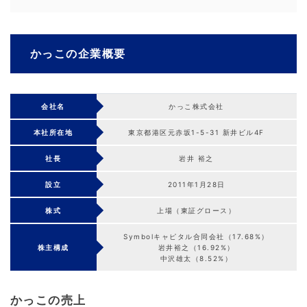
かっこの企業概要
会社名
かっこ株式会社
本社所在地
東京都港区元赤坂1-5-31 新井ビル4F
社長
岩井 裕之
設立
2011年1月28日
株式
上場（東証グロース）
Symbolキャピタル合同会社（17.68%）
株主構成
岩井裕之（16.92%）
中沢雄太（8.52%）
かっこの売上