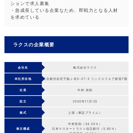
ションで求人募集
・急成長している企業なため、即戦力となる人材
を求めている
ラクスの企業概要
会社名
株式会社ラクス
本社所在地
東京都渋谷区千駄ヶ谷5-27-5 リンクスクエア新宿7階
社長
中村 崇則
設立
2000年11月1日
株式
上場（東証プライム）
中村崇則（34.35％）
株主構成
日本マスタートラスト信託銀行（5.80％）