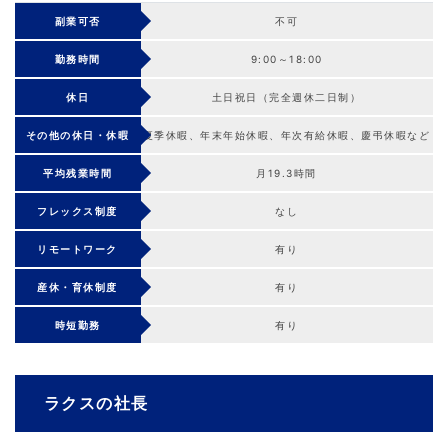
副業可否
不可
勤務時間
9:00～18:00
休日
土日祝日（完全週休二日制）
その他の休日・休暇
夏季休暇、年末年始休暇、年次有給休暇、慶弔休暇など
平均残業時間
月19.3時間
フレックス制度
なし
リモートワーク
有り
産休・育休制度
有り
時短勤務
有り
ラクスの社長