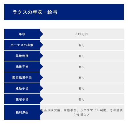
ラクスの年収・給与
年収
619万円
ボーナスの有無
有り
昇給制度
有り
残業手当
有り
固定残業手当
有り
通勤手当
有り
住宅手当
有り
社会保険完備、家族手当、ラクスマイル制度、その他就
福利厚生
労支援など