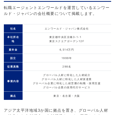
転職エージェントエンワールドを運営しているエンワー
ルド・ジャパンの会社概要について掲載します。
社名
エンワールド・ジャパン株式会社
本社所在
東京都中央区京橋3-1-1
地
東京スクエアガーデン12F
資本金
6,514万円
設立
1999年
従業員数
298名
グローバル人材に特化した人材紹介
グローバル人材に特化した人材派遣業
事業内容
グローバル企業に特化した経営層の転職・採用支援
グローバル企業の採用代行サービス
拠点
東京・名古屋・大阪
アジア太平洋地域3か国に拠点を置き、グローバル人材