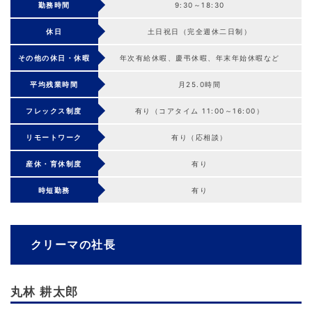
勤務時間
9:30～18:30
休日
土日祝日（完全週休二日制）
その他の休日・休暇
年次有給休暇、慶弔休暇、年末年始休暇など
平均残業時間
月25.0時間
フレックス制度
有り（コアタイム 11:00～16:00）
リモートワーク
有り（応相談）
産休・育休制度
有り
時短勤務
有り
クリーマの社長
丸林 耕太郎