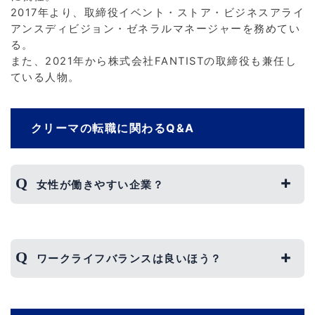
2017年より、取締役イベント・ストア・ビジネスアライ
アンスディビジョン・ゼネラルマネージャーを務めてい
る。
また、2021年から株式会社FANTISTの取締役も兼任し
ている人物。
クリーマの転職に関わるQ&A
女性が働きやすい企業？
クリーマでは、扱っている事業の特性からか女性社
員が多く在籍しています。
男女や年齢の区別なく、誰でも自由に意見を言える
ワークライフバランスは良いほう？
環境があるため、女性も活躍しやすい企業だという
口コミが多く集まっています。
クリーマの月平均残業時間は25.0時間であり、こ
社内における女性の発言力もしっかりとあるため、
れは上場企業の平均程度かやや短い水準です。