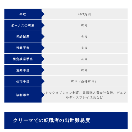
年収
493万円
ボーナスの有無
有り
昇給制度
有り
残業手当
有り
固定残業手当
有り
通勤手当
有り
住宅手当
有り（条件有り）
ストックオプション制度、書籍購入費会社負担、デュア
福利厚生
ルディスプレイ環境など
クリーマでの転職者の出世難易度