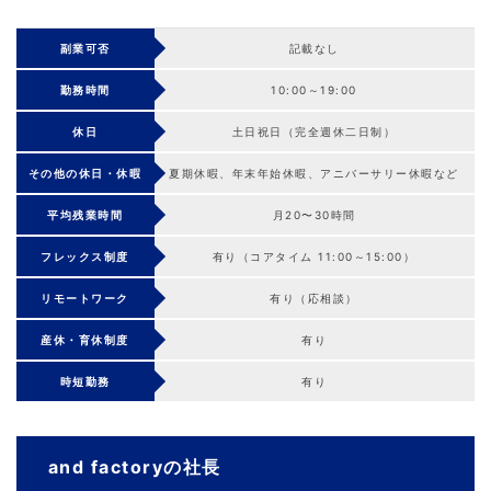
副業可否
記載なし
勤務時間
10:00～19:00
休日
土日祝日（完全週休二日制）
その他の休日・休暇
夏期休暇、年末年始休暇、アニバーサリー休暇など
平均残業時間
月20〜30時間
フレックス制度
有り（コアタイム 11:00～15:00）
リモートワーク
有り（応相談）
産休・育休制度
有り
時短勤務
有り
and factoryの社長