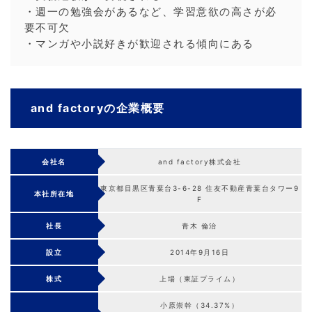
・週一の勉強会があるなど、学習意欲の高さが必
要不可欠
・マンガや小説好きが歓迎される傾向にある
and factoryの企業概要
会社名
and factory株式会社
東京都目黒区青葉台3-6-28 住友不動産青葉台タワー9
本社所在地
F
社長
青木 倫治
設立
2014年9月16日
株式
上場（東証プライム）
小原崇幹（34.37%）