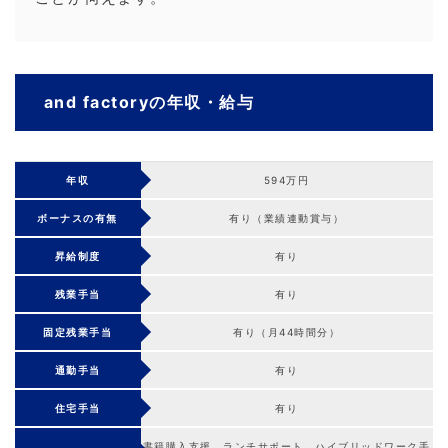
and factoryの年収・給与
年収
594万円
ボーナスの有無
有り（業績連動賞与）
昇給制度
有り
残業手当
有り
固定残業手当
有り（月44時間分）
通勤手当
有り
住宅手当
有り
書籍購入支援、ランチサポート、ハイブリッドワーク手