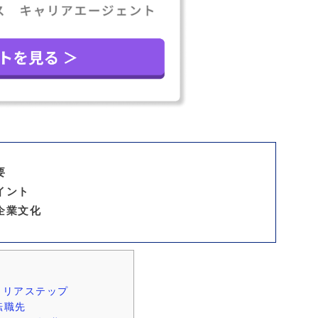
要
イント
企業文化
ャリアステップ
転職先