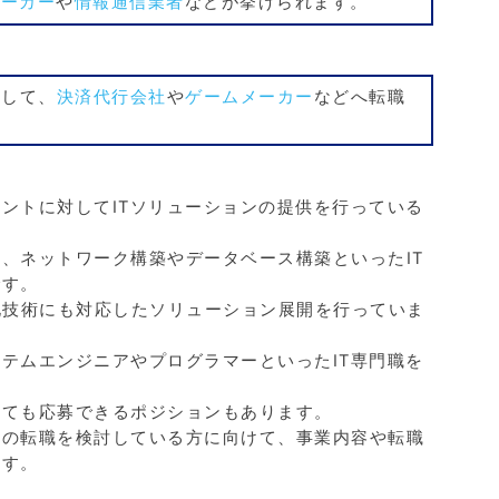
メーカー
や
情報通信業者
などが挙げられます。
として、
決済代行会社
や
ゲームメーカー
などへ転職
ントに対してITソリューションの提供を行っている
、ネットワーク構築やデータベース構築といったIT
です。
仮想化技術にも対応したソリューション展開を行っていま
テムエンジニアやプログラマーといったIT専門職を
くても応募できるポジションもあります。
への転職を検討している方に向けて、事業内容や転職
ます。