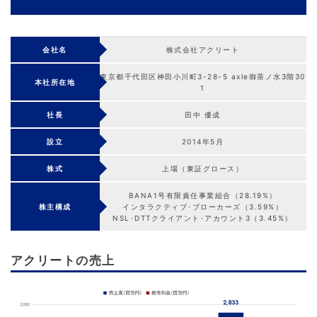
会社名
株式会社アクリート
東京都千代田区神田小川町3-28-5 axle御茶ノ水3階30
本社所在地
1
社長
田中 優成
設立
2014年5月
株式
上場（東証グロース）
BANA1号有限責任事業組合（28.19%）
株主構成
インタラクティブ･ブローカーズ（3.59%）
NSL･DTTクライアント･アカウント3（3.45%）
アクリートの売上