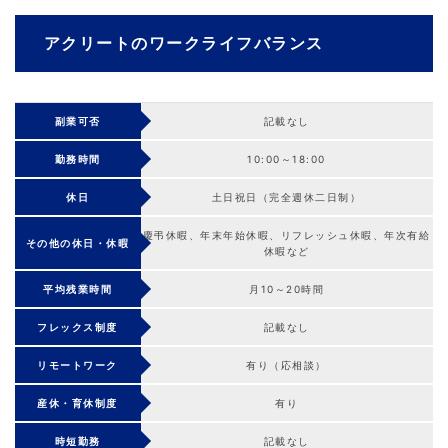
アクリートのワークライフバランス
副業可否
記載なし
勤務時間
10:00～18:00
休日
土日祝日（完全週休二日制）
慶弔休暇、年末年始休暇、リフレッシュ休暇、年次有給
その他の休日・休暇
休暇など
平均残業時間
月10～20時間
フレックス制度
記載なし
リモートワーク
有り（応相談）
産休・育休制度
有り
時短勤務
記載なし