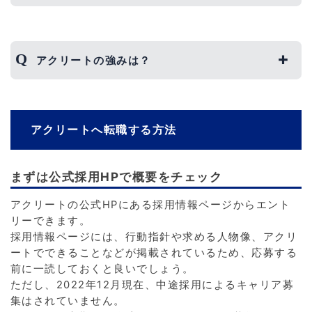
経営層は社員の働きやすさを第一に考えており、産
休育休制度や時差出勤制度が用意されています。
また、女性社員も多く管理職の女性比率も3分の1
アクリートの強みは？
を超えており、性差のない評価をしてもらえる企業
です。
最大の強みはSMS事業です。
10年以上前から法人向けサービスをはじめたパイ
オニアであり、あらゆる業種やサービスに使用され
アクリートへ転職する方法
ている実績を誇ります。
また、既存事業だけでなく新規事業にも積極的であ
り、今後も継続的な成長が見込まれることも強みと
まずは公式採用HPで概要をチェック
いえるでしょう。
アクリートの公式HPにある採用情報ページからエント
リーできます。
採用情報ページには、行動指針や求める人物像、アクリ
ートでできることなどが掲載されているため、応募する
前に一読しておくと良いでしょう。
ただし、2022年12月現在、中途採用によるキャリア募
集はされていません。