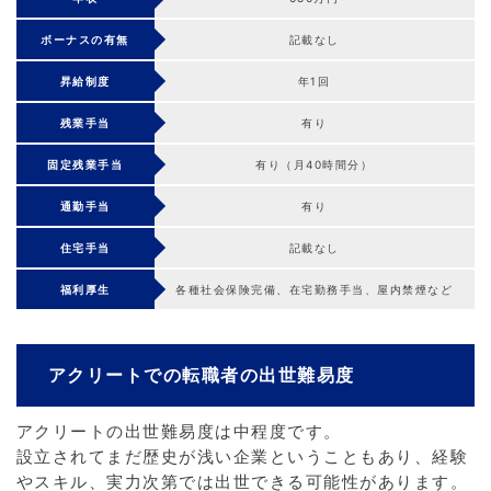
ボーナスの有無
記載なし
昇給制度
年1回
残業手当
有り
固定残業手当
有り（月40時間分）
通勤手当
有り
住宅手当
記載なし
福利厚生
各種社会保険完備、在宅勤務手当、屋内禁煙など
アクリートでの転職者の出世難易度
アクリートの出世難易度は中程度です。
設立されてまだ歴史が浅い企業ということもあり、経験
やスキル、実力次第では出世できる可能性があります。