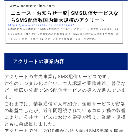
www.accrete-inc.com
ニュース・お知らせ一覧│SMS送信サービスな
らSMS配信数国内最大規模のアクリート
https://www.accrete-inc.com/news/
SMS送信なら日本におけるSMS配信のパイオニア、アクリート。到達率 99％以上、SL
A 99％以上！様々なビジネスでの活用事例を基に、SMS導入検討から運用まで全面サポ
ートいたします。ドコモ,au,ソフトバンク直接接続。全キャリア対応。
アクリートの事業内容
アクリートの主力事業はSMS配信サービスです。
昨今のデジタル化に伴い、本人認証や業務連絡、督促な
ど、幅広い分野でSNS配信サービスの導入が進んでいま
す。
これまでは、情報通信や人材紹介、金融サービスが顧客
の基盤でしたが、近年問題視されているコロナ禍の影響
により、公共サービスにおける需要が増え、業績・規模
ともに急成長しました。
アクリートでは、2010年から法人向けSMS事業を開始