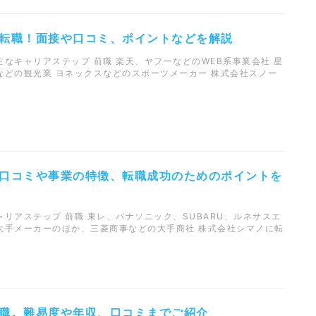
転職！面接や口コミ、ポイントなどを解説
なキャリアステップ 前職 楽天、ヤフーなどのWEB系事業会社 星
などの観光業 ヨネックスなどのスポーツメーカー 株式会社スノー
口コミや事業の特徴、転職成功のためのポイントを
リアステップ 前職 東レ、パナソニック、SUBARU、ルネサスエ
大手メーカーのほか、三菱商事などの大手商社 株式会社シマノに転
職。難易度や年収、口コミまでご紹介