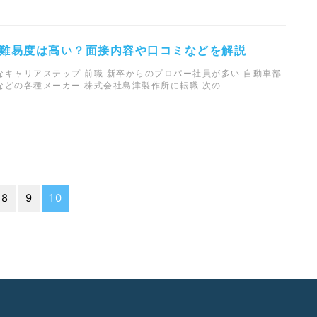
難易度は高い？面接内容や口コミなどを解説
キャリアステップ 前職 新卒からのプロパー社員が多い 自動車部
などの各種メーカー 株式会社島津製作所に転職 次の
8
9
10