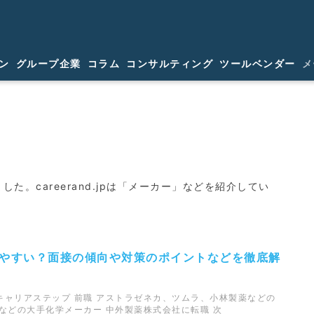
ン
グループ企業
コラム
コンサルティング
ツールベンダー
メ
ました。careerand.jpは「メーカー」などを紹介してい
やすい？面接の傾向や対策のポイントなどを徹底解
キャリアステップ 前職 アストラゼネカ、ツムラ、小林製薬などの
などの大手化学メーカー 中外製薬株式会社に転職 次