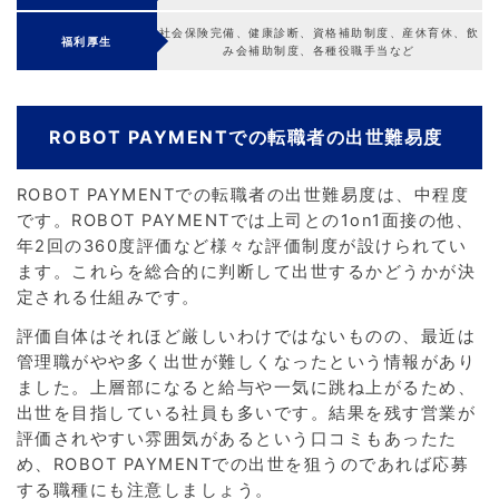
社会保険完備、健康診断、資格補助制度、産休育休、飲
福利厚生
み会補助制度、各種役職手当など
ROBOT PAYMENTでの転職者の出世難易度
ROBOT PAYMENTでの転職者の出世難易度は、中程度
です。ROBOT PAYMENTでは上司との1on1面接の他、
年2回の360度評価など様々な評価制度が設けられてい
ます。これらを総合的に判断して出世するかどうかが決
定される仕組みです。
評価自体はそれほど厳しいわけではないものの、最近は
管理職がやや多く出世が難しくなったという情報があり
ました。上層部になると給与や一気に跳ね上がるため、
出世を目指している社員も多いです。結果を残す営業が
評価されやすい雰囲気があるという口コミもあったた
め、ROBOT PAYMENTでの出世を狙うのであれば応募
する職種にも注意しましょう。