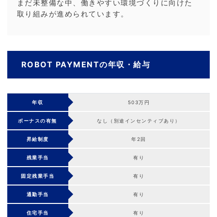
まだ未整備な中、働きやすい環境づくりに向けた
取り組みが進められています。
ROBOT PAYMENTの年収・給与
年収
503万円
ボーナスの有無
なし（別途インセンティブあり）
昇給制度
年2回
残業手当
有り
固定残業手当
有り
通勤手当
有り
住宅手当
有り