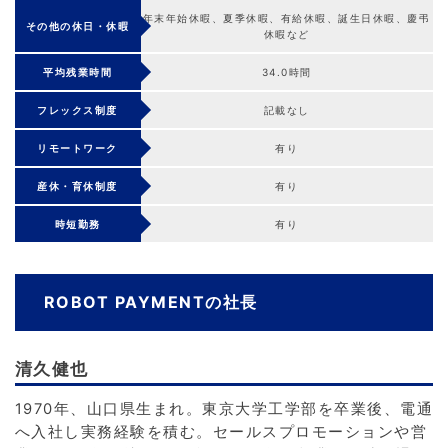
年末年始休暇、夏季休暇、有給休暇、誕生日休暇、慶弔
その他の休日・休暇
休暇など
平均残業時間
34.0時間
フレックス制度
記載なし
リモートワーク
有り
産休・育休制度
有り
時短勤務
有り
ROBOT PAYMENTの社長
清久健也
1970年、山口県生まれ。東京大学工学部を卒業後、電通
へ入社し実務経験を積む。セールスプロモーションや営