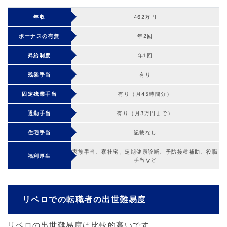
年収
462万円
ボーナスの有無
年2回
昇給制度
年1回
残業手当
有り
固定残業手当
有り（月45時間分）
通勤手当
有り（月3万円まで）
住宅手当
記載なし
家族手当、寮社宅、定期健康診断、予防接種補助、役職
福利厚生
手当など
リベロでの転職者の出世難易度
リベロの出世難易度は比較的高いです。