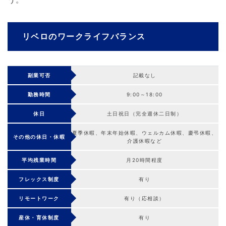
リベロのワークライフバランス
副業可否
記載なし
勤務時間
9:00～18:00
休日
土日祝日（完全週休二日制）
夏季休暇、年末年始休暇、ウェルカム休暇、慶弔休暇、
その他の休日・休暇
介護休暇など
平均残業時間
月20時間程度
フレックス制度
有り
リモートワーク
有り（応相談）
産休・育休制度
有り