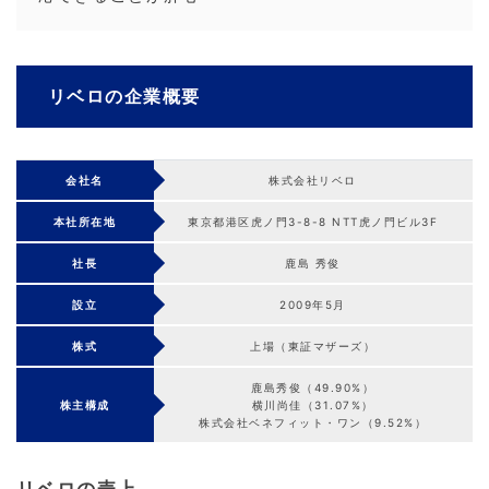
リベロの企業概要
会社名
株式会社リベロ
本社所在地
東京都港区虎ノ門3-8-8 NTT虎ノ門ビル3F
社長
鹿島 秀俊
設立
2009年5月
株式
上場（東証マザーズ）
鹿島秀俊（49.90%）
株主構成
横川尚佳（31.07%）
株式会社ベネフィット・ワン（9.52%）
リベロの売上