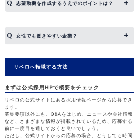
志望動機を作成するうえでのポイントは？
志望動機を作成するうえで最も大切なのは、「な
ぜほかの企業ではなくリベロで働きたいか」「リ
女性でも働きやすい企業？
ベロに入社してやりたいこと」を明確にすること
です。
リベロでは、なぜ自社を選択したのかという部分
男性社員と同じくらい女性社員が在籍していま
を重要視しているため、この部分をしっかりとア
す。
ピールできることが大切といえます。
リベロへ転職する方法
そのため、女性が働きにくいということはありま
それと同時に、これまでに参画したプロジェクト
せん。
や企画があれば、それらも一緒にアピールするこ
まずは公式採用HPで概要をチェック
とでさらに好印象を持ってもらえるでしょう。
また、仕事に対する評価も男女平等に行われてい
るため、キャリアアップを目指している方には働
リベロの公式サイトにある採用情報ページから応募でき
きやすい環境だといえるでしょう。
ます。
募集要項以外にも、Q&Aをはじめ、ニュースや会社情報
など、さまざまな情報が掲載されているため、応募する
前に一度目を通しておくと良いでしょう。
ただし、公式サイトからの応募の場合、どうしても時間