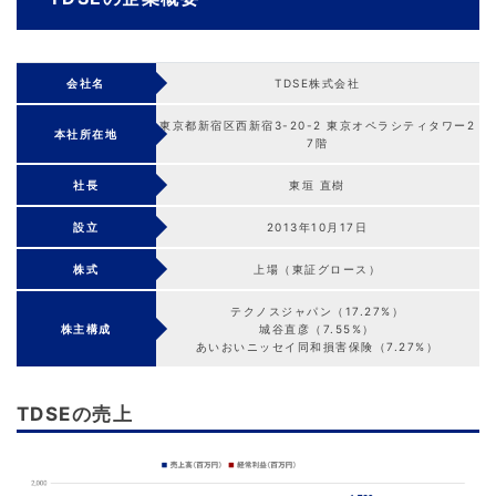
会社名
TDSE株式会社
東京都新宿区西新宿3-20-2 東京オペラシティタワー2
本社所在地
7階
社長
東垣 直樹
設立
2013年10月17日
株式
上場（東証グロース）
テクノスジャパン（17.27%）
株主構成
城谷直彦（7.55%）
あいおいニッセイ同和損害保険（7.27%）
TDSEの売上