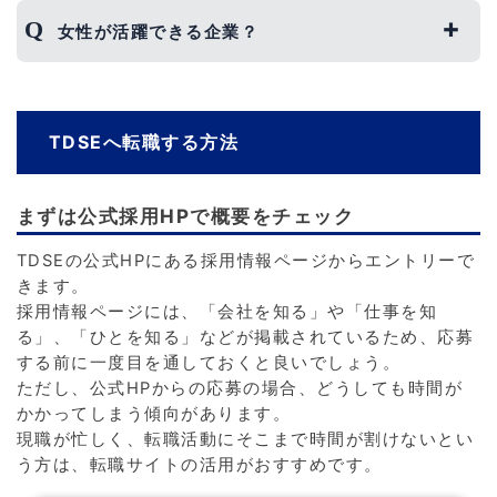
されています。
女性が活躍できる企業？
また、残業時間が比較的少ないことや創立記念日と
いった休暇も完備されています。
TDSEは、男女差別などはなく、仕事に対する評価
そのため、どのような方にとっても働きやすい環境
は平等に行われます。
が整っているといえるでしょう。
そのため、女性であるから出世がしづらいというこ
TDSEへ転職する方法
とはなく、努力次第では出世を目指すことができま
す。
また、育休や産休といった制度も整っているため、
まずは公式採用HPで概要をチェック
ライフイベントの際でも安心でしょう。
TDSEの公式HPにある採用情報ページからエントリーで
きます。
採用情報ページには、「会社を知る」や「仕事を知
る」、「ひとを知る」などが掲載されているため、応募
する前に一度目を通しておくと良いでしょう。
ただし、公式HPからの応募の場合、どうしても時間が
かかってしまう傾向があります。
現職が忙しく、転職活動にそこまで時間が割けないとい
う方は、転職サイトの活用がおすすめです。