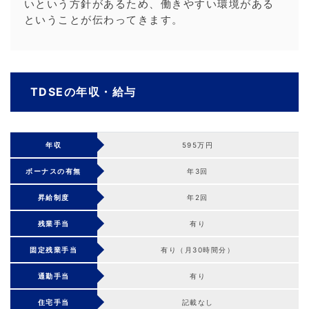
いという方針があるため、働きやすい環境がある
ということが伝わってきます。
TDSEの年収・給与
年収
595万円
ボーナスの有無
年3回
昇給制度
年2回
残業手当
有り
固定残業手当
有り（月30時間分）
通勤手当
有り
住宅手当
記載なし