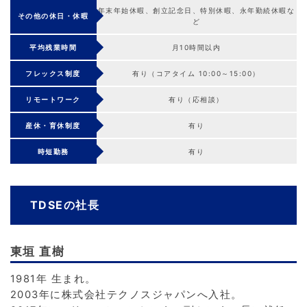
年末年始休暇、創立記念日、特別休暇、永年勤続休暇な
その他の休日・休暇
ど
平均残業時間
月10時間以内
フレックス制度
有り（コアタイム 10:00～15:00）
リモートワーク
有り（応相談）
産休・育休制度
有り
時短勤務
有り
TDSEの社長
東垣 直樹
1981年 生まれ。
2003年に株式会社テクノスジャパンへ入社。