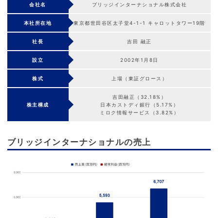
会社名
ブリッジインターナショナル株式会社
本社所在地
東京都世田谷区太子堂4-1-1 キャロットタワー19階
社長
吉田 融正
設立
2002年1月8日
株式
上場（東証グロース）
吉田融正（32.18%）
株主構成
日本カストディ銀行（5.17%）
ミロク情報サービス（3.82%）
ブリッジインターナショナルの売上