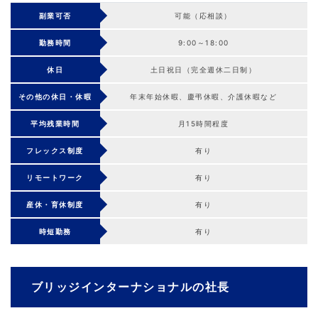
副業可否
可能（応相談）
勤務時間
9:00～18:00
休日
土日祝日（完全週休二日制）
その他の休日・休暇
年末年始休暇、慶弔休暇、介護休暇など
平均残業時間
月15時間程度
フレックス制度
有り
リモートワーク
有り
産休・育休制度
有り
時短勤務
有り
ブリッジインターナショナルの社長