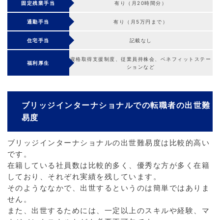
固定残業手当
有り（月20時間分）
通勤手当
有り（月5万円まで）
住宅手当
記載なし
資格取得支援制度、従業員持株会、ベネフィットステー
福利厚生
ションなど
ブリッジインターナショナルでの転職者の出世難
易度
ブリッジインターナショナルの出世難易度は比較的高い
です。
在籍している社員数は比較的多く、優秀な方が多く在籍
しており、それぞれ実績を残しています。
そのようななかで、出世するというのは簡単ではありま
せん。
また、出世するためには、一定以上のスキルや経験、マ