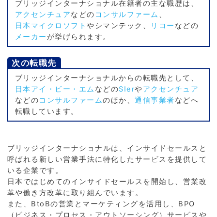
ブリッジインターナショナル在籍者の主な職歴は、
アクセンチュア
などの
コンサルファーム
、
日本マイクロソフト
やシマンテック、
リコー
などの
メーカー
が挙げられます。
次の転職先
ブリッジインターナショナルからの転職先として、
日本アイ・ビー・エム
などの
SIer
や
アクセンチュア
などの
コンサルファーム
のほか、
通信事業者
などへ
転職しています。
ブリッジインターナショナルは、インサイドセールスと
呼ばれる新しい営業手法に特化したサービスを提供して
いる企業です。
日本ではじめてのインサイドセールスを開始し、営業改
革や働き方改革に取り組んでいます。
また、BtoBの営業とマーケティングを活用し、BPO
（ビジネス・プロセス・アウトソーシング）サービスや