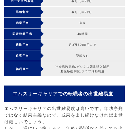
ボーナスの有無
有り（年2回）
昇給制度
有り（年2回）
残業手当
有り
固定残業手当
40時間
通勤手当
月3万5000円まで
住宅手当
記載なし
社会保険完備,ビジネス図書購入制度
福利厚生
勉強応援制度,クラブ活動制度
エムスリーキャリアでの転職者の出世難易度
エムスリーキャリアの出世難易度は高いです。年功序列
ではなく結果主義なので、成果を出し続けなければ出世
は厳しいでしょう。
しかし、逆にいい換えると、年齢が関係なく若くても出