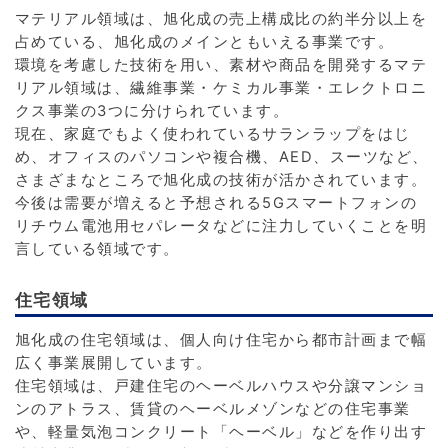
マテリアル領域は、旭化成の売上構成比の約半分以上を
占めている、旭化成のメインともいえる事業です。
環境を考慮した技術を用い、素材や商品を開発するマテ
リアル領域は、繊維事業・ケミカル事業・エレクトロニ
クス事業の3つに分けられています。
現在、家庭でもよく使われているサランラップをはじ
め、オフィスのパソコンや複合機、AED、スーツなど、
さまざまなところで旭化成の技術が活かされています。
今後は需要が増えると予想される5Gスマートフォンの
リチウム電池用セパレータなどに注力していくことを明
言している領域です。
住宅領域
旭化成の住宅領域は、個人向け住宅から都市計画まで幅
広く事業展開しています。
住宅領域は、戸建住宅のヘーベルハウスや分譲マンショ
ンのアトラス、賃貸のヘーベルメゾンなどの住宅事業
や、軽量気泡コンクリート「ヘーベル」などを作り出す