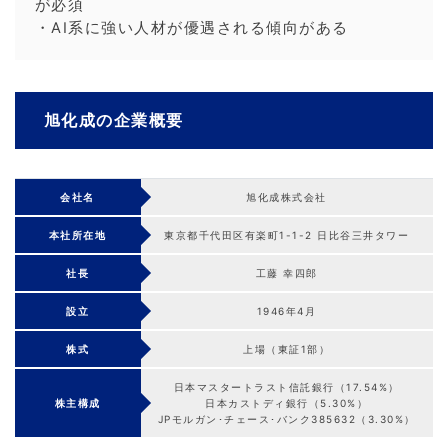
が必須
・AI系に強い人材が優遇される傾向がある
旭化成の企業概要
会社名
旭化成株式会社
本社所在地
東京都千代田区有楽町1-1-2 日比谷三井タワー
社長
工藤 幸四郎
設立
1946年4月
株式
上場（東証1部）
日本マスタートラスト信託銀行（17.54%）
株主構成
日本カストディ銀行（5.30%）
JPモルガン･チェース･バンク385632（3.30%）