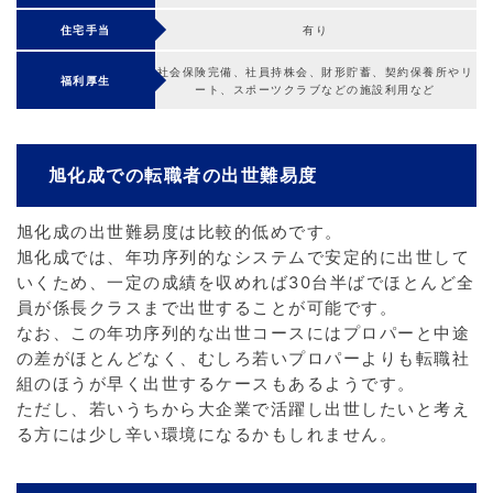
住宅手当
有り
社会保険完備、社員持株会、財形貯蓄、契約保養所やリ
福利厚生
ート、スポーツクラブなどの施設利用など
旭化成での転職者の出世難易度
旭化成の出世難易度は比較的低めです。
旭化成では、年功序列的なシステムで安定的に出世して
いくため、一定の成績を収めれば30台半ばでほとんど全
員が係長クラスまで出世することが可能です。
なお、この年功序列的な出世コースにはプロパーと中途
の差がほとんどなく、むしろ若いプロパーよりも転職社
組のほうが早く出世するケースもあるようです。
ただし、若いうちから大企業で活躍し出世したいと考え
る方には少し辛い環境になるかもしれません。