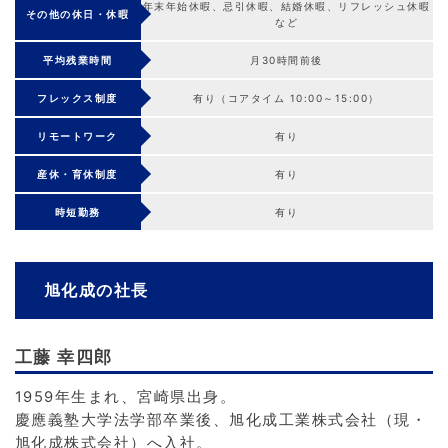
年末年始休暇、忌引休暇、結婚休暇、リフレッシュ休暇
その他の休日・休暇
など
平均残業時間
月30時間前後
フレックス制度
有り（コアタイム 10:00～15:00）
リモートワーク
有り
産休・育休制度
有り
時短勤務
有り
旭化成の社長
工藤 幸四郎
1959年生まれ、宮崎県出身。
慶應義塾大学法学部卒業後、旭化成工業株式会社（現・
旭化成株式会社）へ入社。