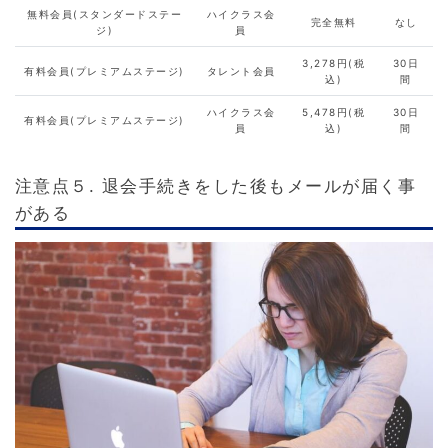
無料会員(スタンダードステー
ハイクラス会
完全無料
なし
ジ)
員
3,278円(税
30日
有料会員(プレミアムステージ)
タレント会員
込)
間
ハイクラス会
5,478円(税
30日
有料会員(プレミアムステージ)
員
込)
間
注意点５. 退会手続きをした後もメールが届く事
がある