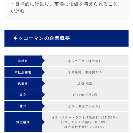
・自律的に行動し、市場に価値を与えられること
が肝心
キッコーマンの企業概要
会社名
キッコーマン株式会社
本社所在地
千葉県野田市野田250
代表者
堀切 功章
設立
1917年12月7日
株式
上場（東証プライム）
日本マスタートラスト信託銀行（21.26%）
株主構成
日本カストディ銀行（6.50%）
株式会社千秋社（3.51%）