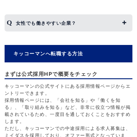
企業研究における最大のポイントは、「キッコー
マンと競合他社との明確な違い」を理解すること
女性でも働きやすい企業？
です。
そのため、キッコーマンだけでなく、競合他社の
研究も細かく行う必要があります。
男性社員だけでなく、女性社員も多く在籍してお
キッコーマンにしかない強みや特徴を把握してお
り、仕事に対する評価制度に男女差別はありませ
くことで、志望動機を作成する際に役立てること
キッコーマンへ転職する方法
ん。
ができるでしょう。
そのため、女性でも正当な評価を得ることがで
き、出世を目指すこともできます。
まずは公式採用HPで概要をチェック
また、産休や育休も用意されており、気兼ねなく
キッコーマンの公式サイトにある採用情報ページからエ
取得している女性社員もいるため、ライフイベン
ントリーできます。
トの際でも安心でしょう。
採用情報ページには、「会社を知る」や「働くを知
る」、「取り組みを知る」など、非常に役立つ情報が掲
載されているため、一度目を通しておくことをおすすめ
します。
ただし、キッコーマンでの中途採用による求人募集は、
ミイダスを採用しており、オファー形式となっていま