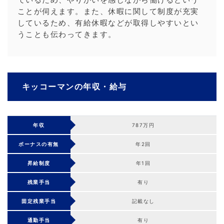
ことが伺えます。また、休暇に関して制度が充実
しているため、有給休暇などが取得しやすいとい
うことも伝わってきます。
キッコーマンの年収・給与
年収
787万円
ボーナスの有無
年2回
昇給制度
年1回
残業手当
有り
固定残業手当
記載なし
通勤手当
有り