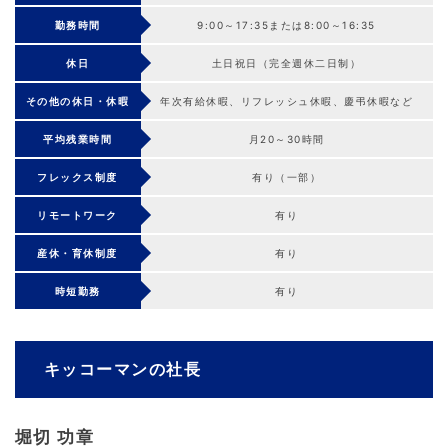
勤務時間
9:00～17:35または8:00～16:35
休日
土日祝日（完全週休二日制）
その他の休日・休暇
年次有給休暇、リフレッシュ休暇、慶弔休暇など
平均残業時間
月20～30時間
フレックス制度
有り（一部）
リモートワーク
有り
産休・育休制度
有り
時短勤務
有り
キッコーマンの社長
堀切 功章