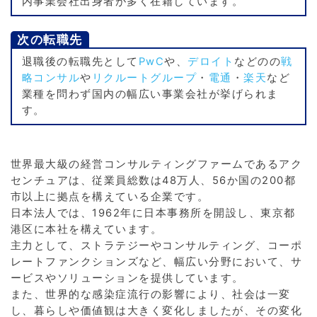
内事業会社出身者が多く在籍しています。
次の転職先
退職後の転職先として
PwC
や、
デロイト
などのの
戦
略コンサル
や
リクルートグループ
・
電通
・
楽天
など
業種を問わず国内の幅広い事業会社が挙げられま
す。
世界最大級の経営コンサルティングファームであるアク
センチュアは、従業員総数は48万人、56か国の200都
市以上に拠点を構えている企業です。
日本法人では、1962年に日本事務所を開設し、東京都
港区に本社を構えています。
主力として、ストラテジーやコンサルティング、コーポ
レートファンクションズなど、幅広い分野において、サ
ービスやソリューションを提供しています。
また、世界的な感染症流行の影響により、社会は一変
し、暮らしや価値観は大きく変化しましたが、その変化