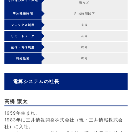
その他の休日・休暇
暇など
平均残業時間
月10時間以下
フレックス制度
有り
リモートワーク
有り
産休・育休制度
有り
時短勤務
有り
電算システムの社長
高橋 譲太
1959年生まれ。
1983年に三井情報開発株式会社（現・三井情報株式会
社）に入社。