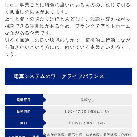
また、事業ごとに特色の違いはあるものの、総じて明る
く風通しの良さがあります。
上司と部下の隔たりはほとんどなく、雑談を交えながら
相談できる雰囲気があるため、フランクでアットホーム
な面がある企業です。
明るく風通しの良い環境のなかで、積極的に行動しなが
ら働きたいという方には、向いている企業といえるでし
ょう。
電算システムのワークライフバランス
副業可否
記載なし
勤務時間
8:50～17:50（職種による）
休日
土日祝日（週休二日制）
年末年始休暇、慶弔休暇、結婚休暇、看護休暇、介護休