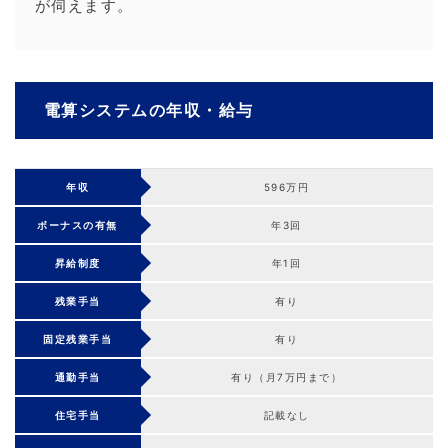
が伺えます。
電算システムの年収・給与
年収
596万円
ボーナスの有無
年3回
昇給制度
年1回
残業手当
有り
固定残業手当
有り
通勤手当
有り（月7万円まで）
住宅手当
記載なし