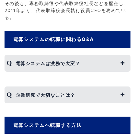
その後も、専務取締役や代表取締役社長などを歴任し、
2011年より、代表取締役会長執行役員CEOを務めてい
る。
電算システムの転職に関わるQ&A
電算システムは激務で大変？
電算システムの残業時間は10時間以下なため、激
務ということはないといえます。
企業研究で大切なことは？
ただし、時期によって忙しさが異なるため、残業
時間が多くなることもあります。
企業研究で大切なのが、競合他社との違いを明確
にすることです。
電算システムへ転職する方法
電算システムだけが行っているような業務を明確