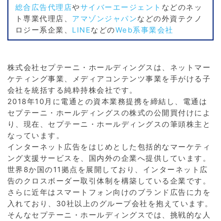
総合広告代理店
や
サイバーエージェント
などのネッ
ト専業代理店、
アマゾンジャパン
などの外資テクノ
ロジー系企業、
LINE
などの
Web系事業会社
株式会社セプテーニ・ホールディングスは、ネットマー
ケティング事業、メディアコンテンツ事業を手がける子
会社を統括する純粋持株会社です。
2018年10月に電通との資本業務提携を締結し、電通は
セプテーニ・ホールディングスの株式の公開買付けによ
り、現在、セプテーニ・ホールディングスの筆頭株主と
なっています。
インターネット広告をはじめとした包括的なマーケティ
ング支援サービスを、国内外の企業へ提供しています。
世界8か国の11拠点を展開しており、インターネット広
告のクロスボーダー取引体制を構築している企業です。
さらに近年はスマートフォン向けのブランド広告に力を
入れており、30社以上のグループ会社を抱えています。
そんなセプテーニ・ホールディングスでは、挑戦的な人