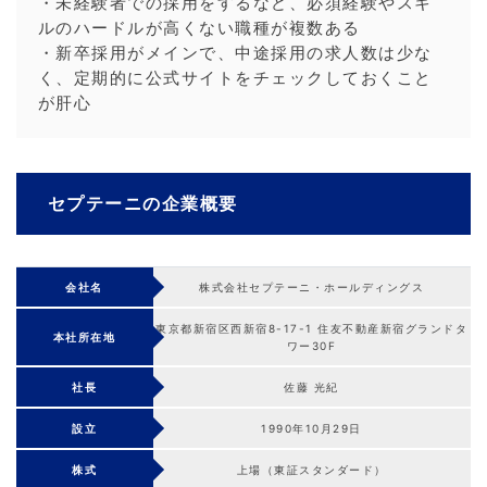
・未経験者での採用をするなど、必須経験やスキ
ルのハードルが高くない職種が複数ある
・新卒採用がメインで、中途採用の求人数は少な
く、定期的に公式サイトをチェックしておくこと
が肝心
セプテーニの企業概要
会社名
株式会社セプテーニ・ホールディングス
東京都新宿区西新宿8-17-1 住友不動産新宿グランドタ
本社所在地
ワー30F
社長
佐藤 光紀
設立
1990年10月29日
株式
上場（東証スタンダード）