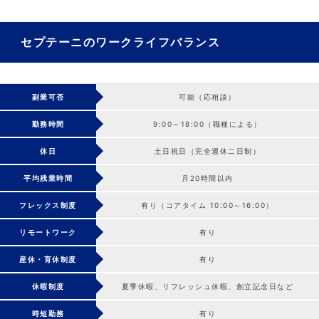
セプテーニのワークライフバランス
副業可否
可能（応相談）
勤務時間
9:00～18:00（職種による）
休日
土日祝日（完全週休二日制）
平均残業時間
月20時間以内
フレックス制度
有り（コアタイム 10:00～16:00）
リモートワーク
有り
産休・育休制度
有り
休暇制度
夏季休暇、リフレッシュ休暇、創立記念日など
時短勤務
有り