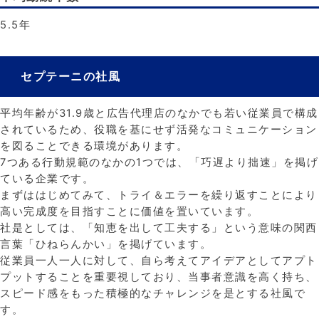
5.5年
セプテーニの社風
平均年齢が31.9歳と広告代理店のなかでも若い従業員で構成
されているため、役職を基にせず活発なコミュニケーション
を図ることできる環境があります。
7つある行動規範のなかの1つでは、「巧遅より拙速」を掲げ
ている企業です。
まずははじめてみて、トライ＆エラーを繰り返すことにより
高い完成度を目指すことに価値を置いています。
社是としては、「知恵を出して工夫する」という意味の関西
言葉「ひねらんかい」を掲げています。
従業員一人一人に対して、自ら考えてアイデアとしてアプト
プットすることを重要視しており、当事者意識を高く持ち、
スピード感をもった積極的なチャレンジを是とする社風で
す。