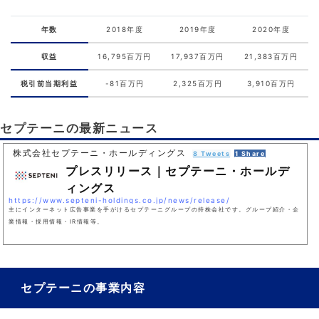
年数
2018年度
2019年度
2020年度
収益
16,795百万円
17,937百万円
21,383百万円
税引前当期利益
-81百万円
2,325百万円
3,910百万円
セプテーニの最新ニュース
株式会社セプテーニ・ホールディングス
8 Tweets
1 Share
プレスリリース｜セプテーニ・ホールデ
ィングス
https://www.septeni-holdings.co.jp/news/release/
主にインターネット広告事業を手がけるセプテーニグループの持株会社です。グループ紹介・企
業情報・採用情報・IR情報等。
セプテーニの事業内容