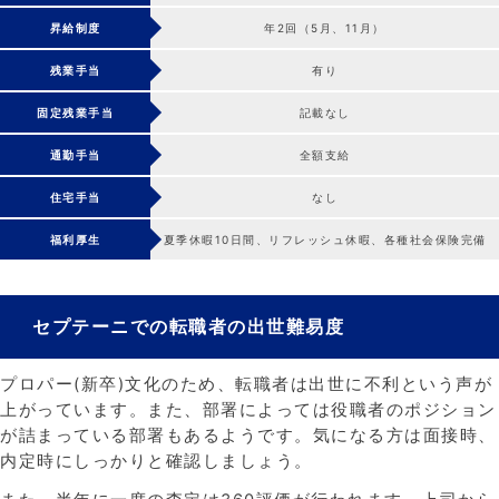
昇給制度
年2回（5月、11月）
残業手当
有り
固定残業手当
記載なし
通勤手当
全額支給
住宅手当
なし
福利厚生
夏季休暇10日間、リフレッシュ休暇、各種社会保険完備
セプテーニでの転職者の出世難易度
プロパー(新卒)文化のため、転職者は出世に不利という声が
上がっています。また、部署によっては役職者のポジション
が詰まっている部署もあるようです。気になる方は面接時、
内定時にしっかりと確認しましょう。