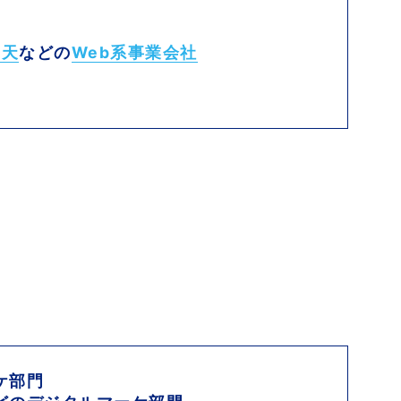
楽天
などの
Web系事業会社
ケ部門