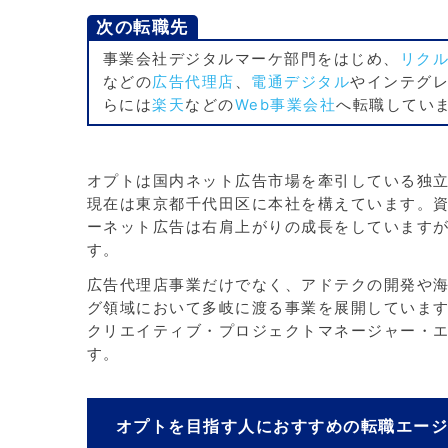
次の転職先
事業会社デジタルマーケ部門をはじめ、
リク
などの
広告代理店
、
電通デジタル
やインテグ
らには
楽天
などの
Web事業会社
へ転職してい
オプトは国内ネット広告市場を牽引している独立
現在は東京都千代田区に本社を構えています。資本
ーネット広告は右肩上がりの成長をしています
す。
広告代理店事業だけでなく、アドテクの開発や
グ領域において多岐に渡る事業を展開しています。
クリエイティブ・プロジェクトマネージャー・
す。
オプトを目指す人におすすめの転職エー