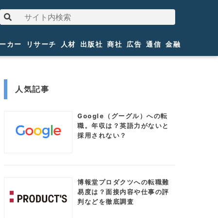
ーカー
リサーチ
人材
出版社
商社
広告
通信
金融
人気記事
Google（グーグル）への転
職。年収は？英語力がないと
採用されない？
博報堂プロダクツへの転職難
易度は？面接内容や仕事の評
判などを徹底調査