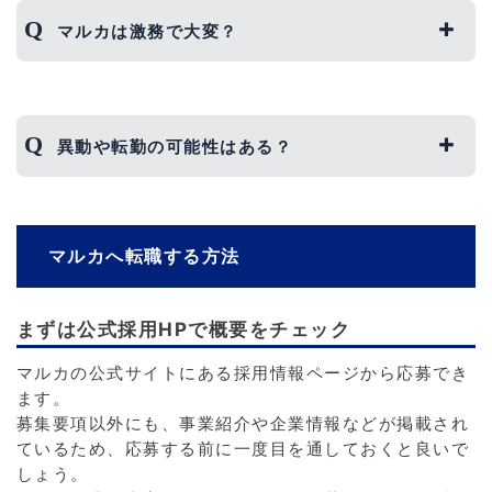
マルカは激務で大変？
結論からいうと、楽して働ける企業ということは
ありません。
異動や転勤の可能性はある？
海外展開を積極的に推進しているため、一人一人
が請け負う業務量は多くなる傾向があり、残業す
る可能性もあります。
可能性としては大いにあります。
そのため、人によってはプライベートを充実させ
一定以上の実績を残して周囲に認められること
ることが難しいかもしれません。
マルカへ転職する方法
で、海外出張や海外転勤の可能性があるでしょ
う。
ただし、働いたら働いた分だけしっかりと支給さ
そのため、さまざまな部署で経験を積みたいとい
れるため、バリバリ働きたいという方には嬉しい
まずは公式採用HPで概要をチェック
う方には向いている企業といえます。
でしょう。
マルカの公式サイトにある採用情報ページから応募でき
ます。
募集要項以外にも、事業紹介や企業情報などが掲載され
ているため、応募する前に一度目を通しておくと良いで
しょう。