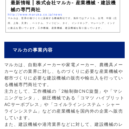
最新情報 | 株式会社マルカ- 産業機械・建設機
械の専門商社
http://www.maruka.co.jp/news
マルカは、世界の物づくりに貢献する機械商社です。海外ではアメリカ、台湾、中国（広
州、上海、天津）、ベトナム、フィリピン、タイ、 インドネシア、マレーシア、インド
に拠点を置いています。工作機械、産業機械、建設機械を取り扱っています。
マルカの事業内容
マルカは、自動車メーカーや家電メーカー、農機具メー
カーなどの業界に対し、ものづくりに必要な産業機械や
都市づくりに必要な建設機械の販売や輸出入を行ってい
る機械専門商社です。
主力として、工作機械の「2軸制御CNC旋盤」や「マシ
ニングセンタ」、鎮圧機械である「コマツ ハイブリット
ACサーボプレス」や「コイルラインシステム・シャー
ラインシステム」などの産業機械を国内外の企業へ販売
しています。
また、建設機械や港湾業界などに対して、建設機械のレ