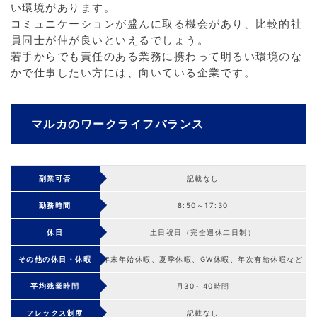
い環境があります。
コミュニケーションが盛んに取る機会があり、比較的社
員同士が仲が良いといえるでしょう。
若手からでも責任のある業務に携わって明るい環境のな
かで仕事したい方には、向いている企業です。
マルカのワークライフバランス
副業可否
記載なし
勤務時間
8:50～17:30
休日
土日祝日（完全週休二日制）
その他の休日・休暇
年末年始休暇、夏季休暇、GW休暇、年次有給休暇など
平均残業時間
月30～40時間
フレックス制度
記載なし