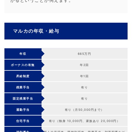
がるということが伺えます。
マルカの年収・給与
年収
665万円
ボーナスの有無
年2回
昇給制度
年1回
残業手当
有り
固定残業手当
有り
通勤手当
有り（月50,000円まで）
住宅手当
有り（独身 10,000円、家族あり 20,000円）