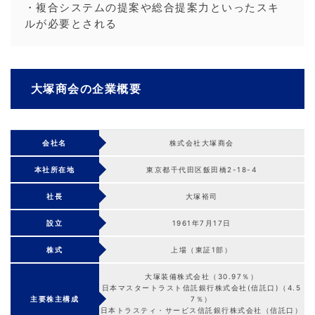
・複合システムの提案や総合提案力といったスキ
ルが必要とされる
大塚商会の企業概要
会社名
株式会社大塚商会
本社所在地
東京都千代田区飯田橋2-18-4
社長
大塚裕司
設立
1961年7月17日
株式
上場（東証1部）
大塚装備株式会社（30.97％）
日本マスタートラスト信託銀行株式会社(信託口)（4.5
主要株主構成
7％）
日本トラスティ・サービス信託銀行株式会社（信託口）