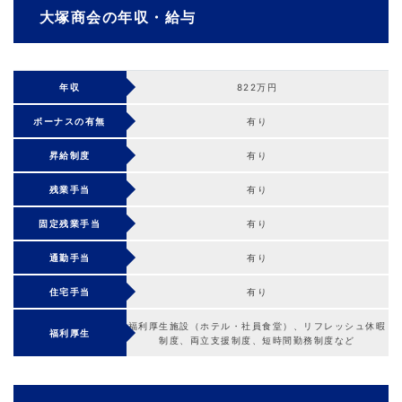
大塚商会の年収・給与
年収
822万円
ボーナスの有無
有り
昇給制度
有り
残業手当
有り
固定残業手当
有り
通勤手当
有り
住宅手当
有り
福利厚生施設（ホテル・社員食堂）、リフレッシュ休暇
福利厚生
制度、両立支援制度、短時間勤務制度など