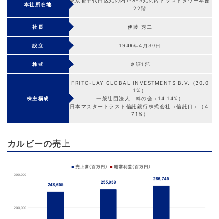
東京都千代田区丸の内1-8-3丸の内トラストタワー本館
本社所在地
22階
社長
伊藤 秀二
設立
1949年4月30日
株式
東証1部
FRITO-LAY GLOBAL INVESTMENTS B.V.（20.0
1%）
株主構成
一般社団法人 幹の会（14.14%）
日本マスタートラスト信託銀行株式会社（信託口）（4.
71%）
カルビーの売上