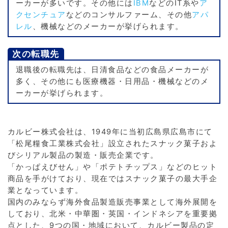
ーカーが多いです。その他には
IBM
などのIT系や
ア
クセンチュア
などのコンサルファーム、その他
アパ
レル
、機械などのメーカーが挙げられます。
次の転職先
退職後の転職先は、日清食品などの食品メーカーが
多く、その他にも医療機器・日用品・機械などのメ
ーカーが挙げられます。
カルビー株式会社は、1949年に当初広島県広島市にて
「松尾糧食工業株式会社」設立されたスナック菓子およ
びシリアル製品の製造・販売企業です。
「かっぱえびせん」や「ポテトチップス」などのヒット
商品を手がけており、現在ではスナック菓子の最大手企
業となっています。
国内のみならず海外食品製造販売事業として海外展開を
しており、北米・中華圏・英国・インドネシアを重要拠
点とした、9つの国・地域において、カルビー製品の定