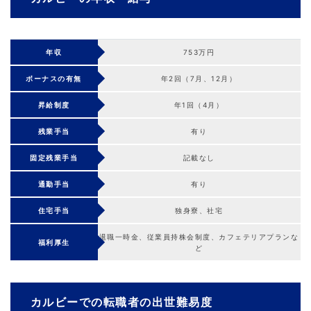
年収
753万円
ボーナスの有無
年2回（7月、12月）
昇給制度
年1回（4月）
残業手当
有り
固定残業手当
記載なし
通勤手当
有り
住宅手当
独身寮、社宅
退職一時金、従業員持株会制度、カフェテリアプランな
福利厚生
ど
カルビーでの転職者の出世難易度