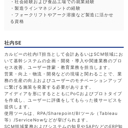
・社会経験および食品工場での就業経験
・製造ラインマネジメントの経験
・フォークリフトやアーク溶接など製造に活かせ
る資格
社内SE
カルビーの社内IT担当として会計あるいはSCM領域にお
いて基幹システムの企画・開発・導入や関連業務のプロ
セス改善、ユーザー啓蒙・教育業務を担当します。
営業・向上・物流・開発などの現場と関わることで、業
務の生産の向上およびユーザーのモチベーションアップ
に繋げる施策を発案する必要があります。
アイディアを形にするとともにPoCおよびプロトタイプ
を作成し、ユーザーに評価をしてもらった後サービスを
提供します。
使用ツールは、RPA/Sharepoint/BIツール（Tableau
等）/ServiceNowなどが挙げられます。
SCM領域業務およびシステムの知見やSAPなどのERP知