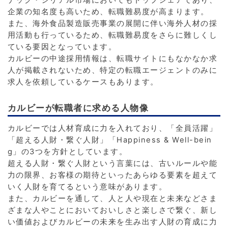
ナック・シリアル市場においてもトップシェアであり、
企業の知名度も高いため、転職難易度が高まります。
また、海外食品製造販売事業の展開に伴い海外人材の採
用活動も行っているため、転職難易度をさらに難しくし
ている要因となっています。
カルビーの中途採用情報は、転職サイトにもなかなか求
人が掲載されないため、特定の転職エージェントのみに
求人を依頼しているケースもあります。
カルビーが転職者に求める人物像
カルビーでは人材育成に力を入れており、「全員活躍」
「超える人財・繋ぐ人財」「Happiness & Well-bein
g」の3つを方針としています。
超える人財・繋ぐ人財という言葉には、古いルールや能
力の限界、お客様の期待といったあらゆる要素を超えて
いく人財を育てるという意味があります。
また、カルビーを通して、人と人や現在と未来などさま
ざまな人やことにおいておいしさと楽しさで繋ぐ、新し
い価値およびカルビーの未来を生み出す人財の育成に力