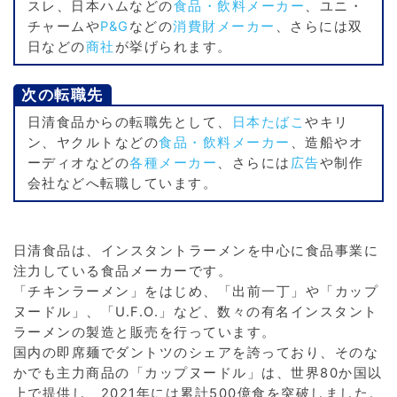
スレ、日本ハムなどの
食品・飲料メーカー
、ユニ・
チャームや
P&G
などの
消費財メーカー
、さらには双
日などの
商社
が挙げられます。
次の転職先
日清食品からの転職先として、
日本たばこ
やキリ
ン、ヤクルトなどの
食品・飲料メーカー
、造船やオ
ーディオなどの
各種メーカー
、さらには
広告
や制作
会社などへ転職しています。
日清食品は、インスタントラーメンを中心に食品事業に
注力している食品メーカーです。
「チキンラーメン」をはじめ、「出前一丁」や「カップ
ヌードル」、「U.F.O.」など、数々の有名インスタント
ラーメンの製造と販売を行っています。
国内の即席麺でダントツのシェアを誇っており、そのな
かでも主力商品の「カップヌードル」は、世界80か国以
上で提供し、2021年には累計500億食を突破しました。