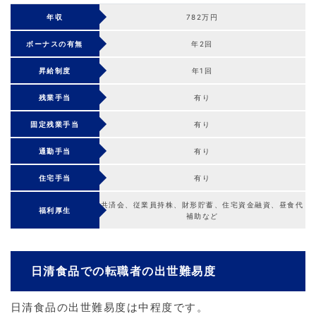
年収
782万円
ボーナスの有無
年2回
昇給制度
年1回
残業手当
有り
固定残業手当
有り
通勤手当
有り
住宅手当
有り
共済会、従業員持株、財形貯蓄、住宅資金融資、昼食代
福利厚生
補助など
日清食品での転職者の出世難易度
日清食品の出世難易度は中程度です。