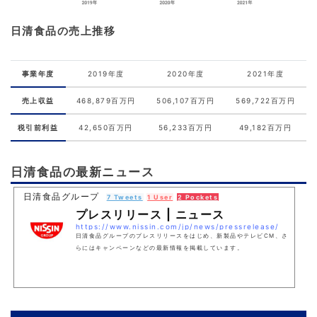
日清食品の売上推移
事業年度
2019年度
2020年度
2021年度
売上収益
468,879百万円
506,107百万円
569,722百万円
税引前利益
42,650百万円
56,233百万円
49,182百万円
日清食品の最新ニュース
日清食品グループ
7 Tweets
1 User
2 Pockets
プレスリリース | ニュース
https://www.nissin.com/jp/news/pressrelease/
日清食品グループのプレスリリースをはじめ、新製品やテレビCM、さ
らにはキャンペーンなどの最新情報を掲載しています。