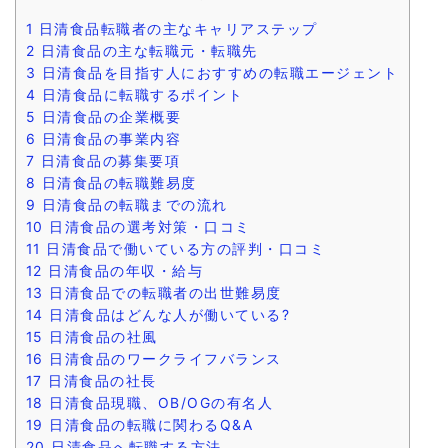
1
日清食品転職者の主なキャリアステップ
2
日清食品の主な転職元・転職先
3
日清食品を目指す人におすすめの転職エージェント
4
日清食品に転職するポイント
5
日清食品の企業概要
6
日清食品の事業内容
7
日清食品の募集要項
8
日清食品の転職難易度
9
日清食品の転職までの流れ
10
日清食品の選考対策・口コミ
11
日清食品で働いている方の評判・口コミ
12
日清食品の年収・給与
13
日清食品での転職者の出世難易度
14
日清食品はどんな人が働いている?
15
日清食品の社風
16
日清食品のワークライフバランス
17
日清食品の社長
18
日清食品現職、OB/OGの有名人
19
日清食品の転職に関わるQ&A
20
日清食品へ転職する方法