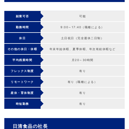
副業可否
可能
勤務時間
9:00～17:40（職種による）
休日
土日祝日（完全週休二日制）
その他の休日・休暇
年末年始休暇、夏季休暇、年次有給休暇など
平均残業時間
月20～30時間
フレックス制度
有り
リモートワーク
有り（職種による）
産休・育休制度
有り
時短勤務
有り
日清食品の社長