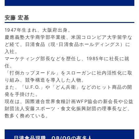
安藤 宏基
1947年生まれ、大阪府出身。
慶應義塾大学商学部卒業後、米国コロンビア大学留学な
ど経て、日清食品（現･日清食品ホールディングス）に
入社。
マーケティング部長などを歴任し、1985年に社長に就
任。
「打倒カップヌードル」をスローガンに社内活性化に取
り組み、競争構造を導入した人物。
また、「U.F.O.」や「どん兵衛」などのヒット商品の開
発を手掛けた。
現在は、国際連合世界食糧計画WFP協会の新会長や公益
財団法人安藤スポーツ・食文化振興財団の理事長など、
数多く務めている。
日清食品現職、OB/OGの有名人