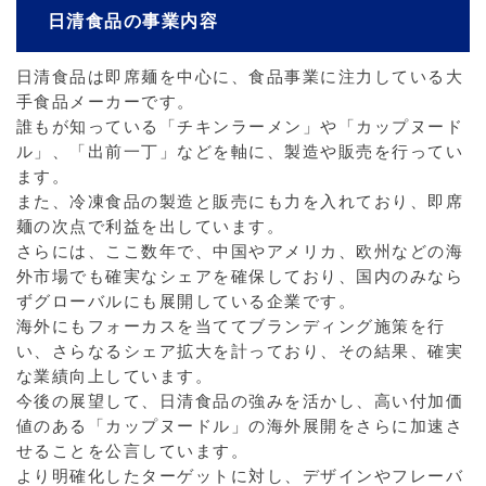
日清食品の事業内容
日清食品は即席麺を中心に、食品事業に注力している大
手食品メーカーです。
誰もが知っている「チキンラーメン」や「カップヌード
ル」、「出前一丁」などを軸に、製造や販売を行ってい
ます。
また、冷凍食品の製造と販売にも力を入れており、即席
麺の次点で利益を出しています。
さらには、ここ数年で、中国やアメリカ、欧州などの海
外市場でも確実なシェアを確保しており、国内のみなら
ずグローバルにも展開している企業です。
海外にもフォーカスを当ててブランディング施策を行
い、さらなるシェア拡大を計っており、その結果、確実
な業績向上しています。
今後の展望して、日清食品の強みを活かし、高い付加価
値のある「カップヌードル」の海外展開をさらに加速さ
せることを公言しています。
より明確化したターゲットに対し、デザインやフレーバ