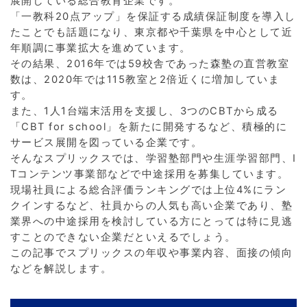
展開している総合教育企業です。
「一教科20点アップ」を保証する成績保証制度を導入し
たことでも話題になり、東京都や千葉県を中心として近
年順調に事業拡大を進めています。
その結果、2016年では59校舎であった森塾の直営教室
数は、2020年では115教室と2倍近くに増加していま
す。
また、1人1台端末活用を支援し、3つのCBTから成る
「CBT for school」を新たに開発するなど、積極的に
サービス展開を図っている企業です。
そんなスプリックスでは、学習塾部門や生涯学習部門、I
Tコンテンツ事業部などで中途採用を募集しています。
現場社員による総合評価ランキングでは上位4%にラン
クインするなど、社員からの人気も高い企業であり、塾
業界への中途採用を検討している方にとっては特に見逃
すことのできない企業だといえるでしょう。
この記事でスプリックスの年収や事業内容、面接の傾向
などを解説します。