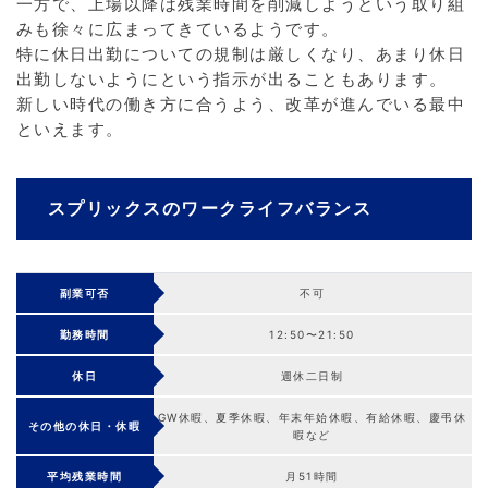
一方で、上場以降は残業時間を削減しようという取り組
みも徐々に広まってきているようです。
特に休日出勤についての規制は厳しくなり、あまり休日
出勤しないようにという指示が出ることもあります。
新しい時代の働き方に合うよう、改革が進んでいる最中
といえます。
スプリックスのワークライフバランス
副業可否
不可
勤務時間
12:50〜21:50
休日
週休二日制
GW休暇、夏季休暇、年末年始休暇、有給休暇、慶弔休
その他の休日・休暇
暇など
平均残業時間
月51時間