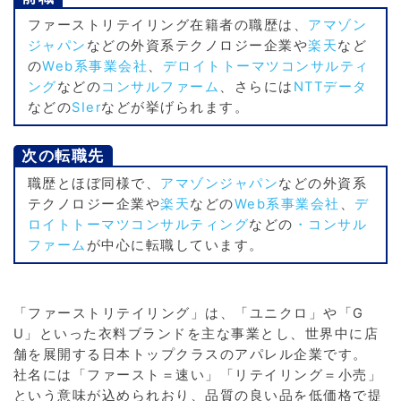
ファーストリテイリング在籍者の職歴は、
アマゾン
ジャパン
などの外資系テクノロジー企業や
楽天
など
の
Web系事業会社
、
デロイトトーマツコンサルティ
ング
などの
コンサルファーム
、さらには
NTTデータ
などの
SIer
などが挙げられます。
次の転職先
職歴とほぼ同様で、
アマゾンジャパン
などの外資系
テクノロジー企業や
楽天
などの
Web系事業会社
、
デ
ロイトトーマツコンサルティング
などの
・コンサル
ファーム
が中心に転職しています。
「ファーストリテイリング」は、「ユニクロ」や「G
U」といった衣料ブランドを主な事業とし、世界中に店
舗を展開する日本トップクラスのアパレル企業です。
社名には「ファースト＝速い」「リテイリング＝小売」
という意味が込められおり、品質の良い品を低価格で提