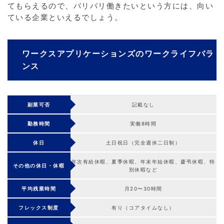
てもらえるので、バリバリ働きたいという方には、向い
ている企業といえるでしょう。
ワークスアプリケーションズのワークライフバラ
ンス
副業可否
記載なし
勤務時間
実働8時間
休日
土日祝日（完全週休二日制）
年次有給休暇、夏季休暇、年末年始休暇、慶弔休暇、特
その他の休日・休暇
別休暇など
平均残業時間
月20〜30時間
フレックス制度
有り（コアタイムなし）