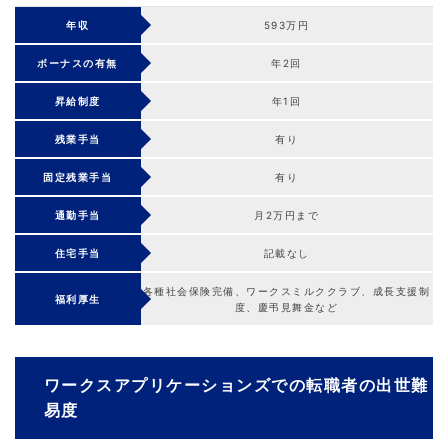
年収
593万円
ボーナスの有無
年2回
昇給制度
年1回
残業手当
有り
固定残業手当
有り
通勤手当
月2万円まで
住宅手当
記載なし
各種社会保険完備、ワークスミルククラブ、成長支援制
福利厚生
度、慶弔見舞金など
ワークスアプリケーションズでの転職者の出世難
易度