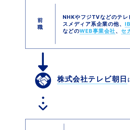
NHKやフジTVなどのテ
前
スメディア系企業の他、
I
職
などの
WEB事業会社
、
セ
株式会社テレビ朝日