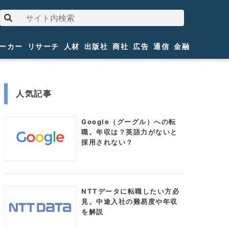
ーカー
リサーチ
人材
出版社
商社
広告
通信
金融
人気記事
Google（グーグル）への転
職。年収は？英語力がないと
採用されない？
NTTデータに転職したい方必
見。中途入社の難易度や年収
を解説