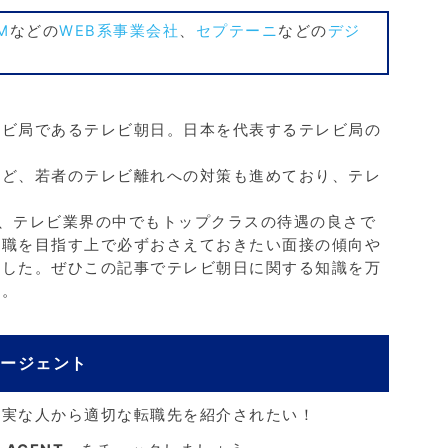
M
などの
WEB系事業会社
、
セプテーニ
などの
デジ
レビ局であるテレビ朝日。日本を代表するテレビ局の
。
など、若者のテレビ離れへの対策も進めており、テレ
り、テレビ業界の中でもトップクラスの待遇の良さで
転職を目指す上で必ずおさえておきたい面接の傾向や
ました。ぜひこの記事でテレビ朝日に関する知識を万
う。
エージェント
確実な人から適切な転職先を紹介されたい！