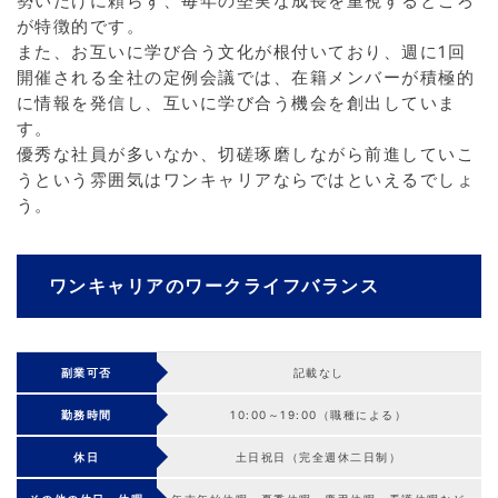
勢いだけに頼らず、毎年の堅実な成長を重視するところ
が特徴的です。
また、お互いに学び合う文化が根付いており、週に1回
開催される全社の定例会議では、在籍メンバーが積極的
に情報を発信し、互いに学び合う機会を創出していま
す。
優秀な社員が多いなか、切磋琢磨しながら前進していこ
うという雰囲気はワンキャリアならではといえるでしょ
う。
ワンキャリアのワークライフバランス
副業可否
記載なし
勤務時間
10:00～19:00（職種による）
休日
土日祝日（完全週休二日制）