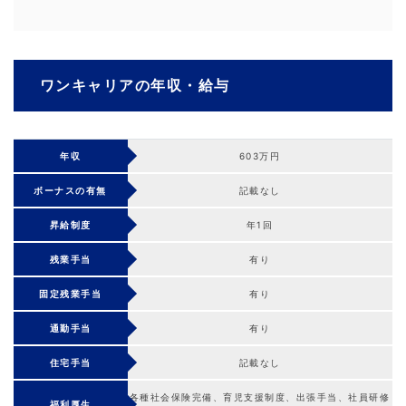
ワンキャリアの年収・給与
年収
603万円
ボーナスの有無
記載なし
昇給制度
年1回
残業手当
有り
固定残業手当
有り
通勤手当
有り
住宅手当
記載なし
各種社会保険完備、育児支援制度、出張手当、社員研修
福利厚生