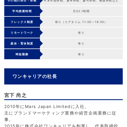
その他の休日・休暇
年末年始休暇、夏季休暇、慶弔休暇、看護休暇など
平均残業時間
月32.1時間
フレックス制度
有り（コアタイム 11:00～16:00）
リモートワーク
有り
産休・育休制度
有り
時短勤務
有り
ワンキャリアの社長
宮下 尚之
2010年にMars Japan Limitedに入社。
主にブランドマーケティング業務や経営企画業務に従
事。
2015年に株式会社ワンキャリアを創業し、代表取締役