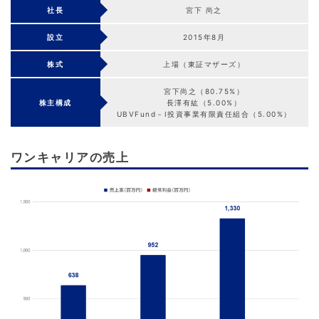
社長
宮下 尚之
設立
2015年8月
株式
上場（東証マザーズ）
宮下尚之（80.75%）
株主構成
長澤有紘（5.00%）
UBVFund－Ⅰ投資事業有限責任組合（5.00%）
ワンキャリアの売上