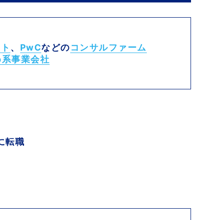
イト
、
PwC
などの
コンサルファーム
b系事業会社
に転職