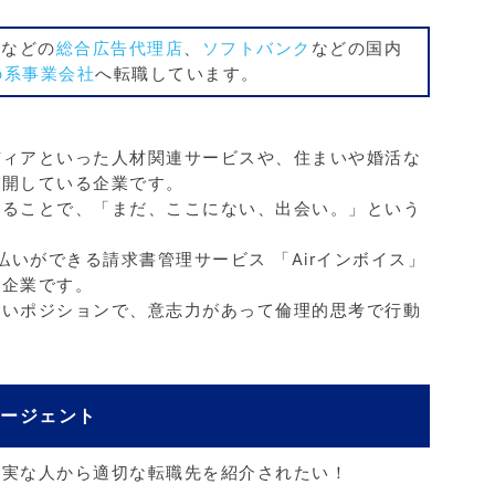
堂
などの
総合広告代理店
、
ソフトバンク
などの国内
b系事業会社
へ転職しています。
ディアといった人材関連サービスや、住まいや婚活な
展開している企業です。
することで、「まだ、ここにない、出会い。」という
払いができる請求書管理サービス 「Airインボイス」
る企業です。
広いポジションで、意志力があって倫理的思考で行動
エージェント
確実な人から適切な転職先を紹介されたい！