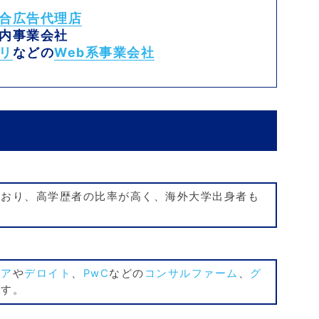
合広告代理店
内事業会社
リ
などの
Web系事業会社
ており、高学歴者の比率が高く、海外大学出身者も
ュア
や
デロイト
、
PwC
などの
コンサルファーム
、
グ
ます。