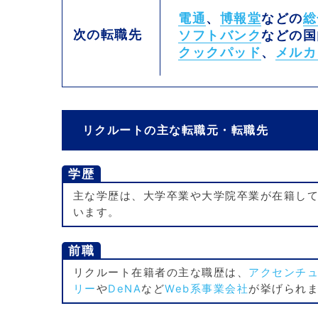
電通
、
博報堂
などの
総
次の転職先
ソフトバンク
などの国
クックパッド
、
メルカ
リクルートの主な転職元・転職先
学歴
主な学歴は、大学卒業や大学院卒業が在籍し
います。
前職
リクルート在籍者の主な職歴は、
アクセンチ
リー
や
DeNA
など
Web系事業会社
が挙げられ