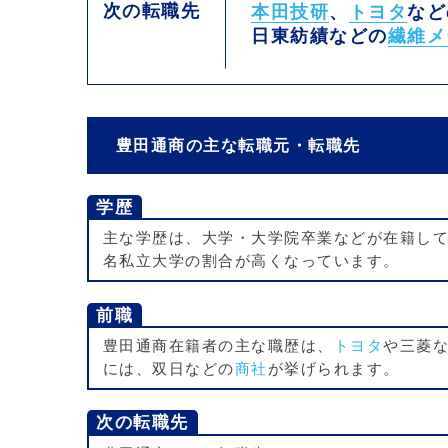
次の転職先
本田技研
、
トヨタ
など
日東紡績などの
繊維メ
豊田通商の主な転職元・転職先
学歴
主な学歴は、大学・大学院卒業などが在籍して
名私立大学の割合が高くなっています。
前職
豊田通商在籍者の主な職歴は、
トヨタ
や三菱
には、双日などの
商社
が挙げられます。
次の転職先