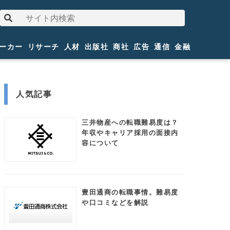
ーカー
リサーチ
人材
出版社
商社
広告
通信
金融
人気記事
三井物産への転職難易度は？
年収やキャリア採用の面接内
容について
豊田通商の転職事情。難易度
や口コミなどを解説