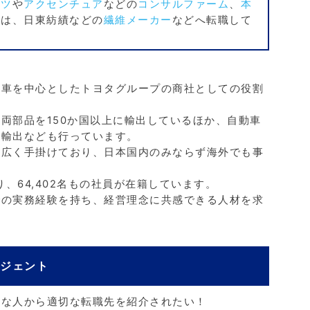
マツ
や
アクセンチュア
などの
コンサルファーム
、
本
には、日東紡績などの
繊維メーカー
などへ転職して
動車を中心としたトヨタグループの商社としての役割
両部品を150か国以上に輸出しているほか、自動車
の輸出なども行っています。
幅広く手掛けており、日本国内のみならず海外でも事
。
、64,402名もの社員が在籍しています。
での実務経験を持ち、経営理念に共感できる人材を求
ージェント
実な人から適切な転職先を紹介されたい！