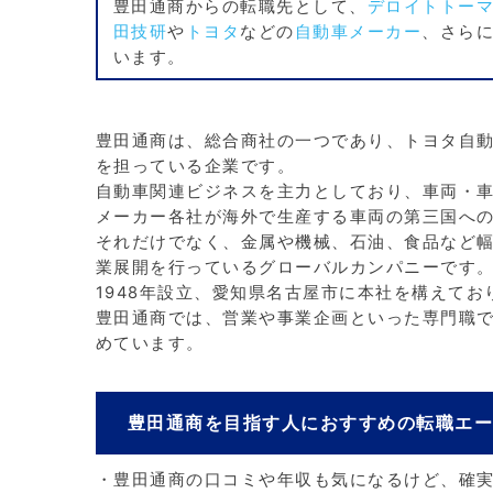
豊田通商からの転職先として、
デロイトトー
田技研
や
トヨタ
などの
自動車メーカー
、さら
います。
豊田通商は、総合商社の一つであり、トヨタ自
を担っている企業です。
自動車関連ビジネスを主力としており、車両・車
メーカー各社が海外で生産する車両の第三国へ
それだけでなく、金属や機械、石油、食品など
業展開を行っているグローバルカンパニーです
1948年設立、愛知県名古屋市に本社を構えており
豊田通商では、営業や事業企画といった専門職
めています。
豊田通商を目指す人におすすめの転職エ
・豊田通商の口コミや年収も気になるけど、確