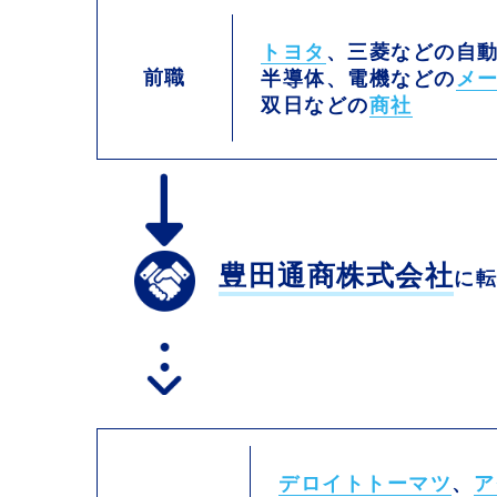
トヨタ
、三菱などの自
前職
半導体、電機などの
メ
双日などの
商社
豊田通商株式会社
に
デロイトトーマツ
、
ア