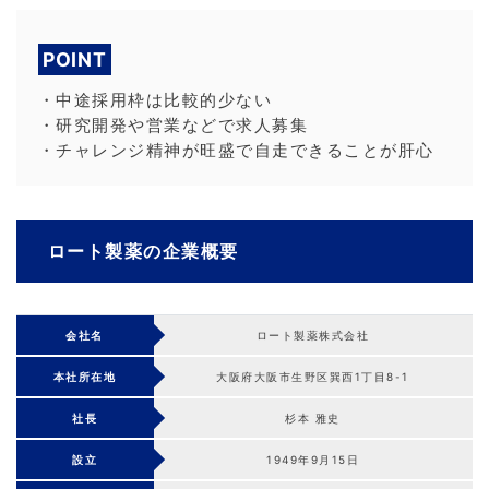
POINT
・中途採用枠は比較的少ない
・研究開発や営業などで求人募集
・チャレンジ精神が旺盛で自走できることが肝心
ロート製薬の企業概要
会社名
ロート製薬株式会社
本社所在地
大阪府大阪市生野区巽西1丁目8-1
社長
杉本 雅史
設立
1949年9月15日