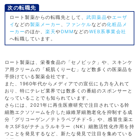
次の転職先
ロート製薬からの転職先として、
武田薬品
や
エーザ
イ
などの
製薬メーカー
、
ファンケル
などの
化粧品メ
ーカー
のほか、
楽天
や
DMM
などの
WEB系事業会社
へ転職しています。
ロート製薬は、栄養食品の「セノビック」や、スキンケ
ア用クリームの「糀肌くりーむ」など数多くの医薬品を
手掛けている製薬会社です。
また、1960年代からメディアでの宣伝にも力を入れて
おり、特にテレビ業界では数多くの番組のスポンサーと
なっていることでも知られています。
さらには、2021年に再生医療研究で注目されている幹
細胞エクソソームを介した線維芽細胞老化を抑制する成
分「グリコーゲン／テトラペプチド-5」や、感冒生薬エ
キスSFSがナチュラルキラー（NK）細胞活性化作用を持
つことを発見するなど、新たな発見で注目を集めている