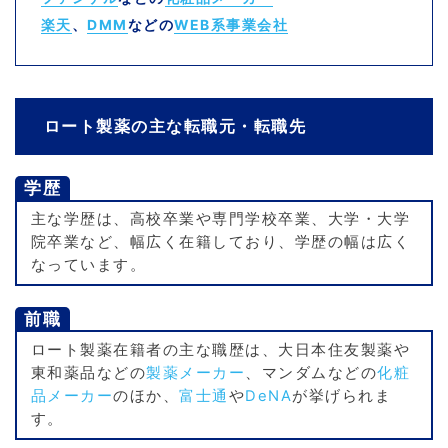
楽天
、
DMM
などの
WEB系事業会社
ロート製薬の主な転職元・転職先
学歴
主な学歴は、高校卒業や専門学校卒業、大学・大学
院卒業など、幅広く在籍しており、学歴の幅は広く
なっています。
前職
ロート製薬在籍者の主な職歴は、大日本住友製薬や
東和薬品などの
製薬メーカー
、マンダムなどの
化粧
品メーカー
のほか、
富士通
や
DeNA
が挙げられま
す。