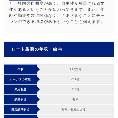
と、社内の自由度が高く、自主性が尊重される文
化があるということが伝わってきます。また、年
齢や勤続年数に関係なく、さまざまなことにチャ
レンジできる環境があるということも伺えます。
ロート製薬の年収・給与
年収
720万円
ボーナスの有無
年2回
昇給制度
年1回
残業手当
有り
固定残業手当
有り（職種による）