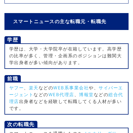
スマートニュースの主な転職元・転職先
学歴
学歴は、大学・大学院卒が在籍しています。高学歴
の比率が多く、管理・企画系のポジションは難関大
学出身者が多い傾向があります。
前職
ヤフー
、
楽天
などの
WEB系事業会社
や、
サイバーエ
ージェント
などの
WEB代理店
、
博報堂
などの
総合代
理店
出身者などを経験して転職してくる人材が多い
です。
次の転職先