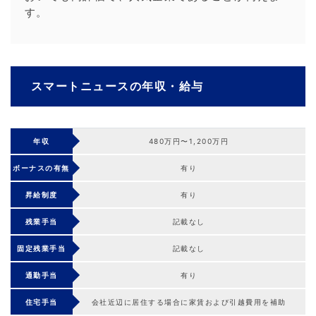
す。
スマートニュースの年収・給与
年収
480万円〜1,200万円
ボーナスの有無
有り
昇給制度
有り
残業手当
記載なし
固定残業手当
記載なし
通勤手当
有り
住宅手当
会社近辺に居住する場合に家賃および引越費用を補助