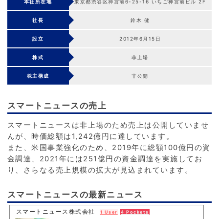
本社所在地
東京都渋谷区神宮前6-25-16 いちご神宮前ビル 2F
社長
鈴木 健
設立
2012年6月15日
株式
非上場
株主構成
非公開
スマートニュースの売上
スマートニュースは非上場のため売上は公開していませ
んが、時価総額は1,242億円に達しています。
また、米国事業強化のため、2019年に総額100億円の資
金調達、2021年には251億円の資金調達を実施してお
り、さらなる売上規模の拡大が見込まれています。
スマートニュースの最新ニュース
スマートニュース株式会社
1 User
4 Pockets