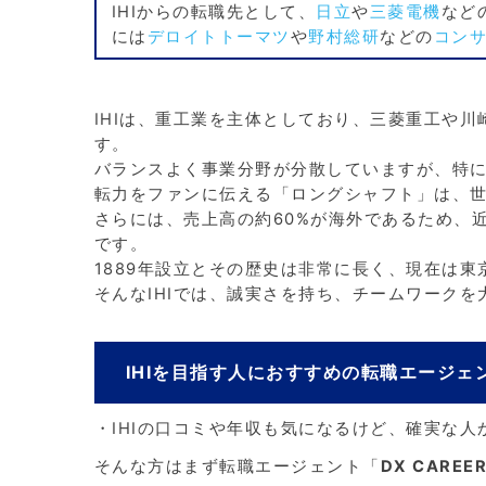
IHIからの転職先として、
日立
や
三菱電機
など
には
デロイトトーマツ
や
野村総研
などの
コン
IHIは、重工業を主体としており、三菱重工や
す。
バランスよく事業分野が分散していますが、特
転力をファンに伝える「ロングシャフト」は、世
さらには、売上高の約60%が海外であるため、
です。
1889年設立とその歴史は非常に長く、現在は
そんなIHIでは、誠実さを持ち、チームワーク
IHIを目指す人におすすめの転職エージェ
・IHIの口コミや年収も気になるけど、確実な
そんな方はまず転職エージェント「
DX CAREER