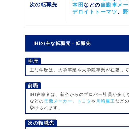
次の転職先
本田
などの
自動車メー
デロイトトーマツ
、
野
IHIの主な転職元・転職先
学歴
主な学歴は、大学卒業や大学院卒業が在籍し
前職
IHI在籍者は、新卒からのプロパー社員が多
などの
電機メーカー
、
トヨタ
や
川崎重工
など
挙げられます。
次の転職先