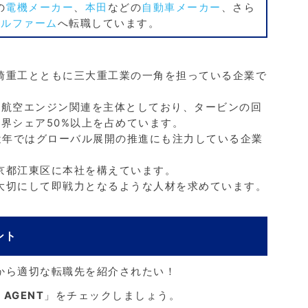
の
電機メーカー
、
本田
などの
自動車メーカー
、さら
サルファーム
へ転職しています。
川崎重工とともに三大重工業の一角を担っている企業で
に航空エンジン関連を主体としており、タービンの回
界シェア50%以上を占めています。
近年ではグローバル展開の推進にも注力している企業
東京都江東区に本社を構えています。
を大切にして即戦力となるような人材を求めています。
ント
人から適切な転職先を紹介されたい！
 AGENT
」をチェックしましょう。