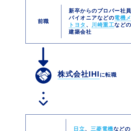
新卒からのプロパー社
パイオニアなどの
電機
前職
トヨタ
、
川崎重工
など
建築会社
株式会社IHI
に転職
日立
、
三菱電機
などの